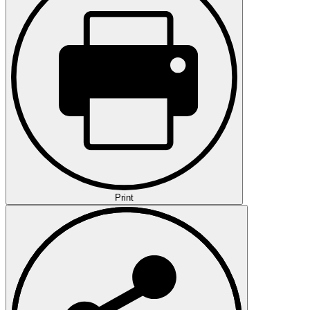
Print