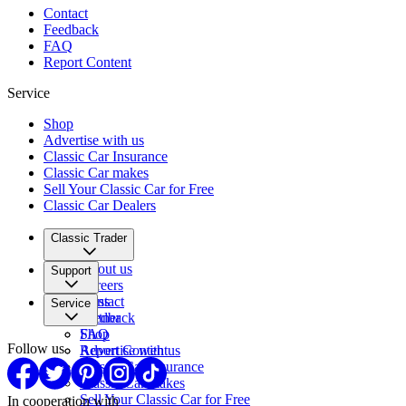
Contact
Feedback
FAQ
Report Content
Service
Shop
Advertise with us
Classic Car Insurance
Classic Car makes
Sell Your Classic Car for Free
Classic Car Dealers
Classic Trader
About us
Support
Careers
Press
Contact
Service
Partner
Feedback
FAQ
Shop
Follow us
Report Content
Advertise with us
Classic Car Insurance
Classic Car makes
Sell Your Classic Car for Free
In cooperation with