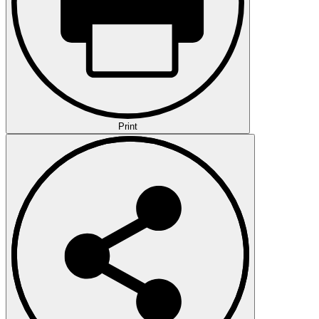
Print