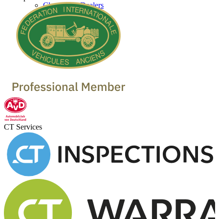
Classic Car Dealers
CT Services