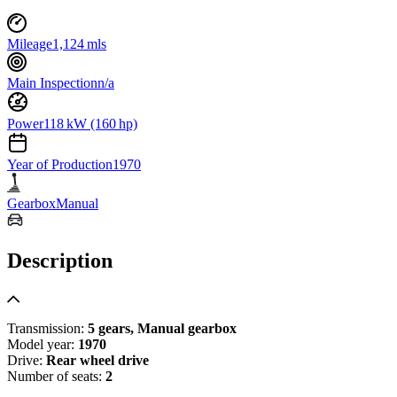
Mileage
1,124 mls
Main Inspection
n/a
Power
118 kW (160 hp)
Year of Production
1970
Gearbox
Manual
Description
Transmission:
5 gears, Manual gearbox
Model year:
1970
Drive:
Rear wheel drive
Number of seats:
2