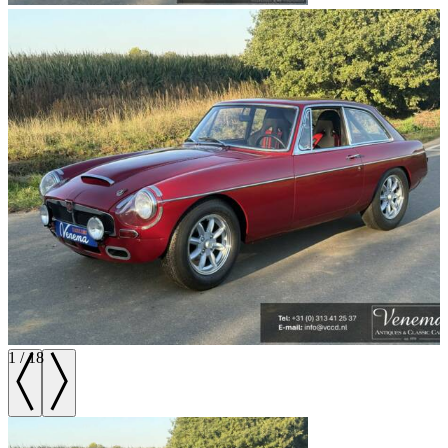
1
/
18