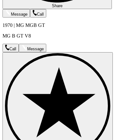
Share
Message
Call
1970 | MG MGB GT
MG B GT V8
Call
Message