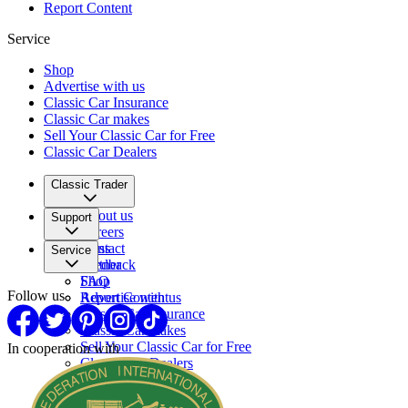
Report Content
Service
Shop
Advertise with us
Classic Car Insurance
Classic Car makes
Sell Your Classic Car for Free
Classic Car Dealers
Classic Trader
About us
Support
Careers
Press
Contact
Service
Partner
Feedback
FAQ
Shop
Follow us
Report Content
Advertise with us
Classic Car Insurance
Classic Car makes
Sell Your Classic Car for Free
In cooperation with
Classic Car Dealers