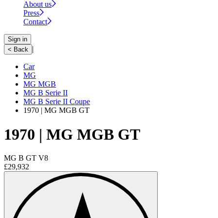
About us
Press
Contact
Sign in
|
< Back
Car
MG
MG MGB
MG B Serie II
MG B Serie II Coupe
1970 | MG MGB GT
1970 | MG MGB GT
MG B GT V8
£29,932