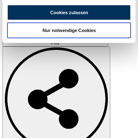
Wir verwenden Cookies, um Inhalte und Anzeigen zu
personalisieren, Funktionen für soziale Medien anbieten
Cookies zulassen
zu können und die Zugriffe auf unsere Website zu
analysieren. Außerdem geben wir Informationen zu Ihrer
Nur notwendige Cookies
Verwendung unserer Website an unsere Partner für
soziale Medien, Werbung und Analysen weiter. Unsere
Print
Partner führen diese Informationen möglicherweise mit
weiteren Daten zusammen, die Sie ihnen bereitgestellt
haben oder die sie im Rahmen Ihrer Nutzung der Dienste
gesammelt haben.
Datenschutzerklärung