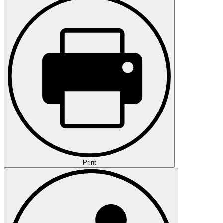
Print