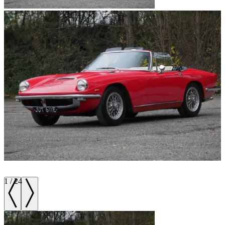
1
/
24