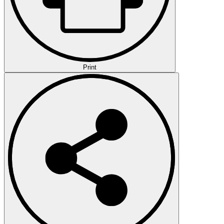
Print