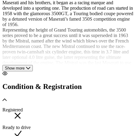
Maserati and his brothers, it began as a racing marque and
developed into a sporting one. The production of road cars started in
1958 with the glamorous 3500GT, a Touring bodied coupe powered
by a detuned version of Maserati’s famed 350S competition engine
of 1956.
Representing the height of Grand Touring automobiles, the 3500
series proved to be a great success until it was superseded in 1963
by the Mistral, named after the wind which blows over the French
Mediterranean coast. The new Mistral continued to use the race-
proven twin-camshaft six cylinder engine, this time in 3.7 litre and
later optional 4.0 litre guise, the latter representing the ultimate
development of the engine. The Mistral was the last Maserati to use
the straight six layout, all following models adopting V8 or V6
Show more
configurations. Coachwork was designed by Frua and built in steel,
with the exception of doors, bonnet and boot lid, which were in
aluminium. Two body styles were offered, a coupe and a spyder,
Condition & Registration
and both were particularly attractive because of their unique styling.
The Mistral enjoyed a long production life from 1963 until 1970, a
total of 948 cars being built during this period and of which a mere
Registered
120 were spyders. Chassis AM 109S.063, a rare 3.5 litre model with
five speed gearbox, was constructed in 1965 and first registered in
Great Britain on 3rd January 1967. One of only 12 RHD cars built
Ready to drive
and we believe one of just 4 surviving examples today and having
travelling a documented 90,000 miles. Subsequently owned by