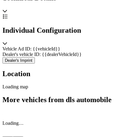
}
#block-4935e8f445df5920ccc5 .sqs-html-content {
}
Individual Configuration
#block-4935e8f445df5920ccc5 {
mix-blend-mode: var(--tweak-text-block-blend
);
Vehicle Ad ID: {{vehicleId}}
border-radius: var(--tweak-text-block-radius);
Dealer's vehicle ID: {{dealerVehicleId}}
}
Dealer's Imprint
Location
Loading map
More vehicles from dls automobile
Loading…
@media screen and (max-width: 767px) {