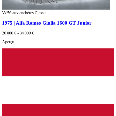
1
Vente aux enchères Classic
/
50
1975 | Alfa Romeo Giulia 1600 GT Junior
20 000 € - 34 000 €
Aperçu