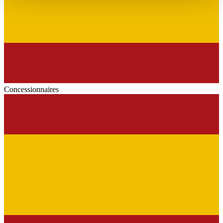
haben oder die sie im Rahmen Ihrer Nutzung der Dienste
gesammelt haben.
Datenschutzerklärung
Concessionnaires