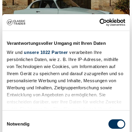
Verantwortungsvoller Umgang mit Ihren Daten
Wir und
unsere 1022 Partner
verarbeiten Ihre
1
/
16
1962 | Alfa Romeo Giulia 1600 Sprint
persönlichen Daten, wie z. B. Ihre IP-Adresse, mithilfe
von Technologien wie Cookies, um Informationen auf
Giulia Sprint 1962 entièrement restaurée
Ihrem Gerät zu speichern und darauf zuzugreifen und so
personalisierte Werbung und Inhalte, Messungen von
59 000 €
Werbung und Inhalten, Zielgruppenforschung sowie
Entwicklung von Angeboten zu ermöglichen. Sie
entscheiden darüber, wer Ihre Daten für welche Zwecke
nutzt. Sie können Ihre Einwilligung jederzeit über die
Cookie-Erklärung oder durch Klicken auf das Privacy
Einwilligungsauswahl
Trigger Symbol ändern oder widerrufen
Notwendig