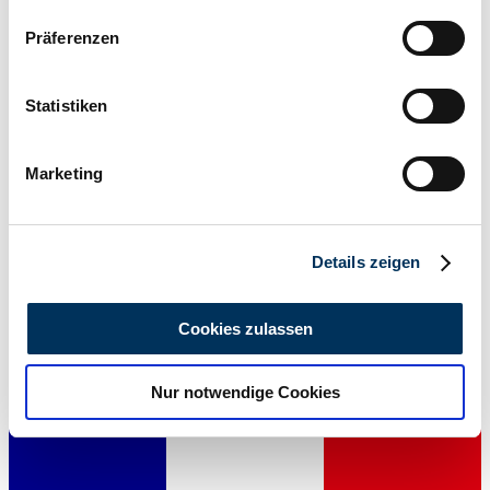
Wenn Sie es erlauben, würden wir auch gerne:
Präferenzen
Informationen über Ihre geografische Lage
erfassen, welche bis auf einige Meter genau sein
können
Statistiken
Ihr Gerät durch aktives Scannen nach
bestimmten Merkmalen (Fingerprinting) identifizieren
Marketing
Erfahren Sie mehr darüber, wie Ihre persönlichen Daten
verarbeitet werden, und legen Sie Ihre Präferenzen im
Abschnitt Einzelheiten
fest.
Details zeigen
Wir verwenden Cookies, um Inhalte und Anzeigen zu
Händler
personalisieren, Funktionen für soziale Medien anbieten
Cookies zulassen
zu können und die Zugriffe auf unsere Website zu
analysieren. Außerdem geben wir Informationen zu Ihrer
Nur notwendige Cookies
Verwendung unserer Website an unsere Partner für
soziale Medien, Werbung und Analysen weiter. Unsere
Partner führen diese Informationen möglicherweise mit
weiteren Daten zusammen, die Sie ihnen bereitgestellt