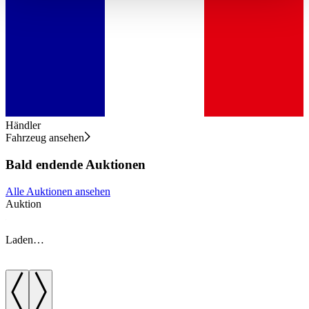
haben oder die sie im Rahmen Ihrer Nutzung der Dienste
gesammelt haben.
Datenschutzerklärung
Händler
Fahrzeug ansehen
Bald endende Auktionen
Alle Auktionen ansehen
Auktion
A
Laden…