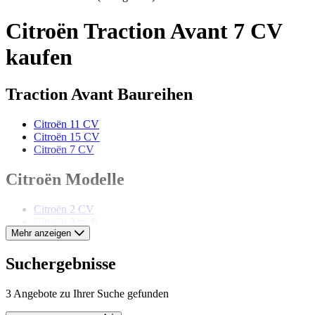
Citroën Traction Avant 7 CV
kaufen
Traction Avant Baureihen
Citroën 11 CV
Citroën 15 CV
Citroën 7 CV
Citroën Modelle
Citroën 2 CV
Citroën Ami 6
Mehr anzeigen
Citroën AX
Citroën BX
Citroën CX
Suchergebnisse
Citroën DS
Citroën Dyane
3 Angebote zu Ihrer Suche gefunden
Citroën ID
Citroën Méhari