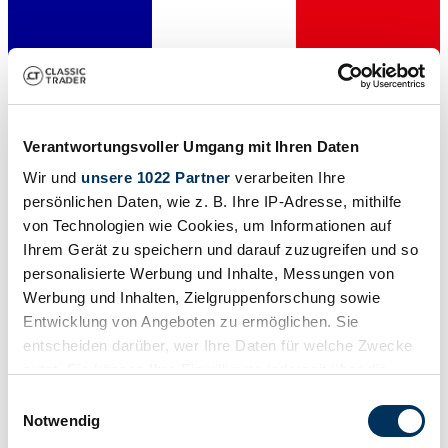
Verantwortungsvoller Umgang mit Ihren Daten
Wir und
unsere 1022 Partner
verarbeiten Ihre
persönlichen Daten, wie z. B. Ihre IP-Adresse, mithilfe
von Technologien wie Cookies, um Informationen auf
Händler
Ihrem Gerät zu speichern und darauf zuzugreifen und so
Baureihe
personalisierte Werbung und Inhalte, Messungen von
7 CV
Karosserieform
Werbung und Inhalten, Zielgruppenforschung sowie
Cabriolet (Limousine)
Entwicklung von Angeboten zu ermöglichen. Sie
Tachostand (abgelesen)
entscheiden darüber, wer Ihre Daten für welche Zwecke
Nicht angegeben
Leistung (kW/PS)
nutzt. Sie können Ihre Einwilligung jederzeit über die
26 / 36
Cookie-Erklärung oder durch Klicken auf das Privacy
Einwilligungsauswahl
Trigger Symbol ändern oder widerrufen
Notwendig