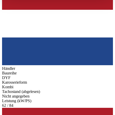
haben oder die sie im Rahmen Ihrer Nutzung der Dienste
gesammelt haben.
Datenschutzerklärung
Händler
Baureihe
DYF
Karosserieform
Kombi
Tachostand (abgelesen)
Nicht angegeben
Leistung (kW/PS)
62 / 84