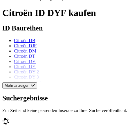
Citroën ID DYF kaufen
ID Baureihen
Citroën DB
Citroën DJF
Citroën DM
Citroën DT
Citroën DV
Citroën DY
Citroën DY 2
Citroën DY 3
Citroën ID19B
Mehr anzeigen
Citroën ID19F
Citroën ID20F
Suchergebnisse
Citroën Modelle
Zur Zeit sind keine passenden Inserate zu Ihrer Suche veröffentlicht.
Citroën 2 CV
Citroën Ami 6
Citroën AX