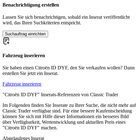
Citroën BX
Benachrichtigung erstellen
Citroën CX
Citroën DS
Lassen Sie sich benachrichtigen, sobald ein Inserat veröffentlicht
Citroën Dyane
wird, das Ihren Suchkriterien entspricht.
Citroën Méhari
Citroën SM
Suchauftrag einrichten
Citroën Traction Avant
Citroën Typ C
Citroën Typ H
Fahrzeug inserieren
Sie haben einen Citroën ID DYF, den Sie verkaufen wollen? Dann
erstellen Sie jetzt ein Inserat.
Fahrzeug inserieren
"Citroën ID DYF" Inserats-Referenzen von Classic Trader
Im Folgenden finden Sie Inserate zu Ihrer Suche, die nicht mehr auf
Classic Trader verfügbar sind. Für eine bessere Kaufentscheidung
können Sie sich mit Hilfe dieser Informationen ein besseres Bild
über Verfügbarkeit, Wertentwicklung und aktuellen Preis eines
"Citroën ID DYF" machen.
Abgelaufenes Inserat