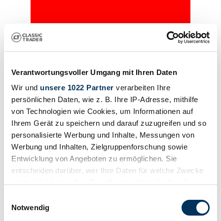
Händler
Verantwortungsvoller Umgang mit Ihren Daten
Wir und
unsere 1022 Partner
verarbeiten Ihre
persönlichen Daten, wie z. B. Ihre IP-Adresse, mithilfe
von Technologien wie Cookies, um Informationen auf
Ihrem Gerät zu speichern und darauf zuzugreifen und so
personalisierte Werbung und Inhalte, Messungen von
Werbung und Inhalten, Zielgruppenforschung sowie
Entwicklung von Angeboten zu ermöglichen. Sie
entscheiden darüber, wer Ihre Daten für welche Zwecke
nutzt. Sie können Ihre Einwilligung jederzeit über die
Cookie-Erklärung oder durch Klicken auf das Privacy
Einwilligungsauswahl
Händler
Trigger Symbol ändern oder widerrufen
Notwendig
Abgelaufenes Inserat