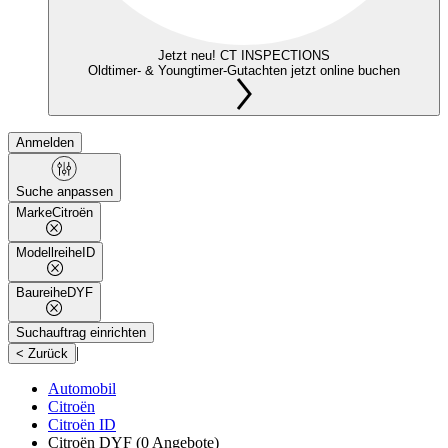
Jetzt neu! CT INSPECTIONS
Oldtimer- & Youngtimer-Gutachten jetzt online buchen
Anmelden
Suche anpassen
Marke
Citroën
Modellreihe
ID
Baureihe
DYF
Suchauftrag einrichten
|
< Zurück
Automobil
Citroën
Citroën ID
Citroën DYF
(0 Angebote)