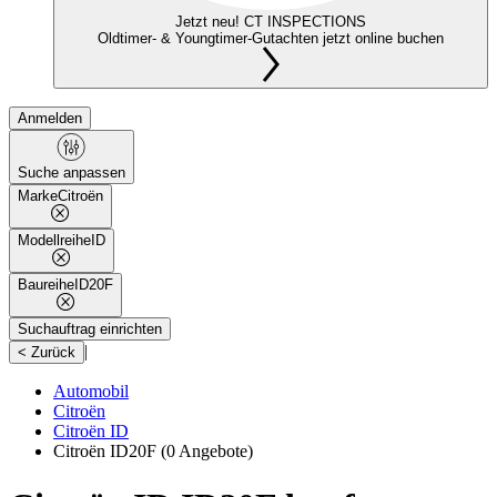
Jetzt neu! CT INSPECTIONS
Oldtimer- & Youngtimer-Gutachten jetzt online buchen
Anmelden
Suche anpassen
Marke
Citroën
Modellreihe
ID
Baureihe
ID20F
Suchauftrag einrichten
|
< Zurück
Automobil
Citroën
Citroën ID
Citroën ID20F
(0 Angebote)