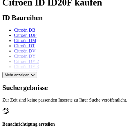
Citroën ID ID20F kaufen
ID Baureihen
Citroën DB
Citroën DJF
Citroën DM
Citroën DT
Citroën DV
Citroën DY
Citroën DY 2
Citroën DY 3
Citroën DYF
Mehr anzeigen
Citroën ID19B
Citroën ID19F
Suchergebnisse
Citroën Modelle
Zur Zeit sind keine passenden Inserate zu Ihrer Suche veröffentlicht.
Citroën 2 CV
Citroën Ami 6
Citroën BX
Citroën CX
Benachrichtigung erstellen
Citroën DS