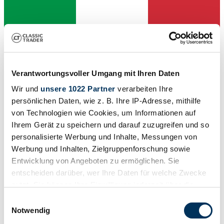
Verantwortungsvoller Umgang mit Ihren Daten
Wir und
unsere 1022 Partner
verarbeiten Ihre
Händler
persönlichen Daten, wie z. B. Ihre IP-Adresse, mithilfe
von Technologien wie Cookies, um Informationen auf
Ihrem Gerät zu speichern und darauf zuzugreifen und so
personalisierte Werbung und Inhalte, Messungen von
Werbung und Inhalten, Zielgruppenforschung sowie
Entwicklung von Angeboten zu ermöglichen. Sie
entscheiden darüber, wer Ihre Daten für welche Zwecke
nutzt. Sie können Ihre Einwilligung jederzeit über die
Cookie-Erklärung oder durch Klicken auf das Privacy
Einwilligungsauswahl
Trigger Symbol ändern oder widerrufen
Notwendig