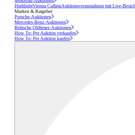
Motorrad-Auktionen
Highlight
Vienna Calling
Auktionsveranstaltung mit Live-Besic
Marken & Ratgeber
Porsche-Auktionen
Mercedes-Benz-Auktionen
Britische Oldtimer-Auktionen
How To: Per Auktion verkaufen
How To: Per Auktion kaufen