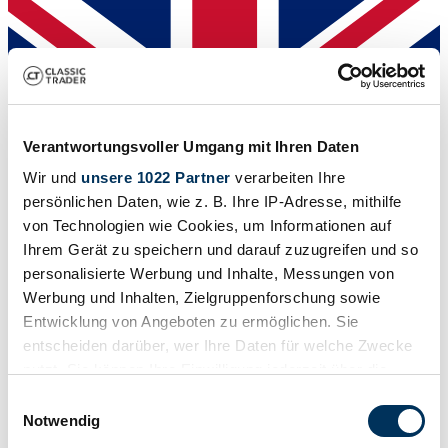
Verantwortungsvoller Umgang mit Ihren Daten
Wir und
unsere 1022 Partner
verarbeiten Ihre
persönlichen Daten, wie z. B. Ihre IP-Adresse, mithilfe
von Technologien wie Cookies, um Informationen auf
Ihrem Gerät zu speichern und darauf zuzugreifen und so
personalisierte Werbung und Inhalte, Messungen von
Werbung und Inhalten, Zielgruppenforschung sowie
Händler
Entwicklung von Angeboten zu ermöglichen. Sie
entscheiden darüber, wer Ihre Daten für welche Zwecke
nutzt. Sie können Ihre Einwilligung jederzeit über die
Cookie-Erklärung oder durch Klicken auf das Privacy
Einwilligungsauswahl
Trigger Symbol ändern oder widerrufen
Notwendig