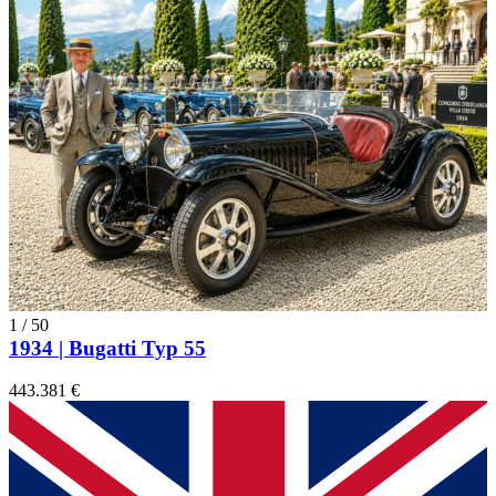
1
/
50
1934 | Bugatti Typ 55
443.381 €