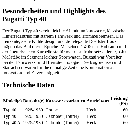
Besonderheiten und Highlights des
Bugatti Typ 40
Der Bugatti Typ 40 vereint leichte Aluminiumkarosserie, klassischen
Hinterradantrieb mit starrem Fahrwerk und Trommelbremsen. Das
markante, steile Kühlerdesign und der elegante Roadster-Look
prägen das Bild dieser Epoche. Mit seinen 1.496 cm³ Hubraum und
der überarbeiteten Kurbelleiste für mehr Laufruhe setzte der Typ 40
Maßstäbe im Segment leichter Sportwagen. Bugatti war Vorreiter
bei der Fahrwerks- und Bremstechnologie – Seilzugbremsen und
Starrachsen waren für die damalige Zeit eine Kombination aus
Innovation und Zuverlässigkeit.
Technische Daten
Leistung
Modell(e)
Baujahr(e)
Karosserievarianten
Antriebsart
(PS)
Typ 40
1926-1930
Coupé
Heck
60
Typ 40
1926-1930
Cabriolet (Tourer)
Heck
60
Typ 40 A
1926-1930
Cabriolet (Tourer)
Heck
60