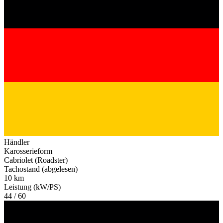
Händler
Karosserieform
Cabriolet (Roadster)
Tachostand (abgelesen)
10 km
Leistung (kW/PS)
44 / 60