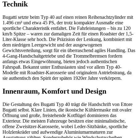
Technik
Bugatti setzte beim Typ 40 auf einen reinen Reihenachtzylinder mit
1.496 cm³ und etwa 45 PS, der trotz kompakter Ausmaße eine
sportliche Charakteristik entfaltet. Die Fahrleistungen – bis zu 120
km/h Spitze – waren zur damaligen Zeit für einen Roadster der 1,5-
Liter-Klasse sehr hoch. Die Präzision der Lenkung, kombiniert mit
dem niedrigen Leergewicht und der ausgewogenen
Gewichtsverteilung, sorgt für ein überraschend agiles Handling. Das
4-Gang-Handschaltgetriebe und die Trommelbremsen fordern
anfangs etwas Eingewöhnung, bieten jedoch authentischen
Fahrspaß. Bekannt unter Enthusiasten sind vor allem Typ 40-
Modelle mit Roadster-Karosserie und originalem Antriebstrang, da
sie authentisch den Spirit der späten 1920er Jahre verkörpern.
Innenraum, Komfort und Design
Die Gestaltung des Bugatti Typ 40 trägt die Handschrift von Ettore
Bugatti selbst. Klare Linien, die ikonische Kühlermaske mit ovaler
Öffnung und große, freistehende Kotflügel dominieren das
Exterieur. Die meisten Fahrzeuge besitzen eine minimalistische,
offene Zweisitzer-Karosserie, wobei Leder-Sitzbänke, sportliche
Holzlenkräder und aufwendige Aluminiumarmaturen zur
Ausstattung zählten. Sonderzubehör wie Windschutzscheiben,