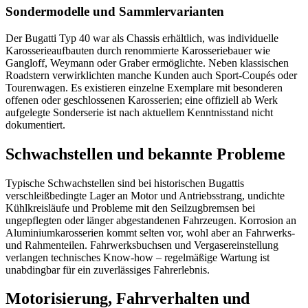
Sondermodelle und Sammlervarianten
Der Bugatti Typ 40 war als Chassis erhältlich, was individuelle
Karosserieaufbauten durch renommierte Karosseriebauer wie
Gangloff, Weymann oder Graber ermöglichte. Neben klassischen
Roadstern verwirklichten manche Kunden auch Sport-Coupés oder
Tourenwagen. Es existieren einzelne Exemplare mit besonderen
offenen oder geschlossenen Karosserien; eine offiziell ab Werk
aufgelegte Sonderserie ist nach aktuellem Kenntnisstand nicht
dokumentiert.
Schwachstellen und bekannte Probleme
Typische Schwachstellen sind bei historischen Bugattis
verschleißbedingte Lager an Motor und Antriebsstrang, undichte
Kühlkreisläufe und Probleme mit den Seilzugbremsen bei
ungepflegten oder länger abgestandenen Fahrzeugen. Korrosion an
Aluminiumkarosserien kommt selten vor, wohl aber an Fahrwerks-
und Rahmenteilen. Fahrwerksbuchsen und Vergasereinstellung
verlangen technisches Know-how – regelmäßige Wartung ist
unabdingbar für ein zuverlässiges Fahrerlebnis.
Motorisierung, Fahrverhalten und