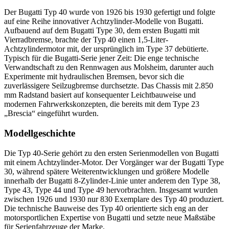
Der Bugatti Typ 40 wurde von 1926 bis 1930 gefertigt und folgte
auf eine Reihe innovativer Achtzylinder-Modelle von Bugatti.
Aufbauend auf dem Bugatti Type 30, dem ersten Bugatti mit
Vierradbremse, brachte der Typ 40 einen 1,5-Liter-
Achtzylindermotor mit, der ursprünglich im Type 37 debütierte.
Typisch für die Bugatti-Serie jener Zeit: Die enge technische
Verwandtschaft zu den Rennwagen aus Molsheim, darunter auch
Experimente mit hydraulischen Bremsen, bevor sich die
zuverlässigere Seilzugbremse durchsetzte. Das Chassis mit 2.850
mm Radstand basiert auf konsequenter Leichtbauweise und
modernen Fahrwerkskonzepten, die bereits mit dem Type 23
„Brescia“ eingeführt wurden.
Modellgeschichte
Die Typ 40-Serie gehört zu den ersten Serienmodellen von Bugatti
mit einem Achtzylinder-Motor. Der Vorgänger war der Bugatti Type
30, während spätere Weiterentwicklungen und größere Modelle
innerhalb der Bugatti 8-Zylinder-Linie unter anderem den Type 38,
Type 43, Type 44 und Type 49 hervorbrachten. Insgesamt wurden
zwischen 1926 und 1930 nur 830 Exemplare des Typ 40 produziert.
Die technische Bauweise des Typ 40 orientierte sich eng an der
motorsportlichen Expertise von Bugatti und setzte neue Maßstäbe
für Serienfahrzeuge der Marke.