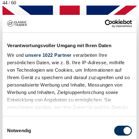
44 / 60
Verantwortungsvoller Umgang mit Ihren Daten
Wir und
unsere 1022 Partner
verarbeiten Ihre
persönlichen Daten, wie z. B. Ihre IP-Adresse, mithilfe
von Technologien wie Cookies, um Informationen auf
Ihrem Gerät zu speichern und darauf zuzugreifen und so
personalisierte Werbung und Inhalte, Messungen von
Werbung und Inhalten, Zielgruppenforschung sowie
Entwicklung von Angeboten zu ermöglichen. Sie
entscheiden darüber, wer Ihre Daten für welche Zwecke
Händler
nutzt. Sie können Ihre Einwilligung jederzeit über die
Cookie-Erklärung oder durch Klicken auf das Privacy
Einwilligungsauswahl
Trigger Symbol ändern oder widerrufen
Notwendig