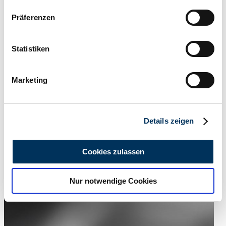
Händler
Wenn Sie es erlauben, würden wir auch gerne:
Präferenzen
Informationen über Ihre geografische Lage
erfassen, welche bis auf einige Meter genau sein
können
Statistiken
Ihr Gerät durch aktives Scannen nach
bestimmten Merkmalen (Fingerprinting) identifizieren
Marketing
Erfahren Sie mehr darüber, wie Ihre persönlichen Daten
verarbeitet werden, und legen Sie Ihre Präferenzen im
Abschnitt Einzelheiten
fest.
Details zeigen
Wir verwenden Cookies, um Inhalte und Anzeigen zu
personalisieren, Funktionen für soziale Medien anbieten
Cookies zulassen
zu können und die Zugriffe auf unsere Website zu
analysieren. Außerdem geben wir Informationen zu Ihrer
Händler
Nur notwendige Cookies
Verwendung unserer Website an unsere Partner für
Abgelaufenes Inserat
soziale Medien, Werbung und Analysen weiter. Unsere
Partner führen diese Informationen möglicherweise mit
weiteren Daten zusammen, die Sie ihnen bereitgestellt