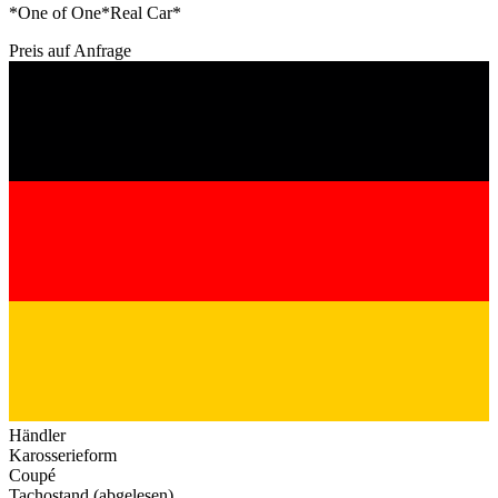
*One of One*Real Car*
Preis auf Anfrage
Händler
Karosserieform
Coupé
Tachostand (abgelesen)