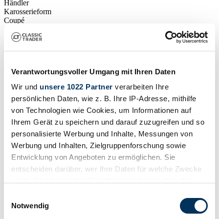
Händler
Karosserieform
Coupé
Tachostand (abgelesen)
Nicht angegeben
Leistung (kW/PS)
441 / 600
Verantwortungsvoller Umgang mit Ihren Daten
Wir und
unsere 1022 Partner
verarbeiten Ihre
persönlichen Daten, wie z. B. Ihre IP-Adresse, mithilfe
von Technologien wie Cookies, um Informationen auf
Ihrem Gerät zu speichern und darauf zuzugreifen und so
personalisierte Werbung und Inhalte, Messungen von
Werbung und Inhalten, Zielgruppenforschung sowie
Entwicklung von Angeboten zu ermöglichen. Sie
entscheiden darüber, wer Ihre Daten für welche Zwecke
nutzt. Sie können Ihre Einwilligung jederzeit über die
Cookie-Erklärung oder durch Klicken auf das Privacy
Einwilligungsauswahl
Trigger Symbol ändern oder widerrufen
Notwendig