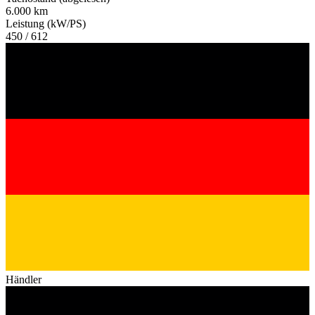
6.000 km
Leistung (kW/PS)
450 / 612
Händler