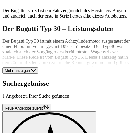
Der Bugatti Typ 30 ist ein Fahrzeugmodell des Herstellers Bugatti
und zugleich auch der erste in Serie hergestellte dieses Autobauers.
Der Bugatti Typ 30 – Leistungsdaten
Der Bugatti Typ 30 ist mit einem Achtzylindermotor ausgestattet der
einen Hubraum von insgesamt 1991 cm³ besitzt. Der Typ 30 war
zugleich auch der Vorgänger des berühmtesten Wagens dieser
Marke. Diese Rede ist vom Bugatti Typ 35. Dieses Fahrzeug hat in
den 20er und 30er Jahren zahlreiche Rennen gewonnen und gilt bis
heute als der Ur-Typ eines wahren Rennautomobils.
Mehr anzeigen
Der Bugatti Typ 30 war außerdem auch der erste Bugatti der 8
Suchergebnisse
Zylinder besaß und auch die Entwicklung seines Nachfolgemodells
bedeutend prägte. Dazu kamen Bremsen die an allen vier Rädern
den Bremsvorgang einleiteten, was zur damaligen Zeit auch
1 Angebot zu Ihrer Suche gefunden
einmalig war. Ein Merkmal welches beim Bugatti Typ 30 direkt
auffällt ist das verlängerte Chassis und die damit verbundene
Neue Angebote zuerst
Radaufhängung, die immer noch vom Vorgänger, dem Bugatti Typ
30 stammt. Der Motor war zudem der erste Motor der Achtzylinder
besaß und gleichzeitig 4 Ventile pro Zylinder hatte, die ebenfalls
über kleinere Kipphebel mit Hilfe der Nockenwelle gesteuert
werden konnten.