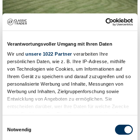
Bugatti Modelle
Bugatti EB 110
Bugatti Typ 13
Bugatti Typ 35
Bugatti Typ 37
Bugatti Typ 40
Bugatti Typ 44
Verantwortungsvoller Umgang mit Ihren Daten
Bugatti Typ 46
Wir und
unsere 1022 Partner
verarbeiten Ihre
Bugatti Typ 49
Bugatti Typ 55
persönlichen Daten, wie z. B. Ihre IP-Adresse, mithilfe
Bugatti Typ 57
von Technologien wie Cookies, um Informationen auf
Ihrem Gerät zu speichern und darauf zuzugreifen und so
personalisierte Werbung und Inhalte, Messungen von
Werbung und Inhalten, Zielgruppenforschung sowie
Entwicklung von Angeboten zu ermöglichen. Sie
1
/
36
1923 | Bugatti Typ 30
entscheiden darüber, wer Ihre Daten für welche Zwecke
nutzt. Sie können Ihre Einwilligung jederzeit über die
Bugatti Type 30 Grand Prix w. Type 35A engine. Genuine Bugatti
Cookie-Erklärung oder durch Klicken auf das Privacy
Einwilligungsauswahl
Molsheim parts throughout.
Trigger Symbol ändern oder widerrufen
Notwendig
Preis auf Anfrage