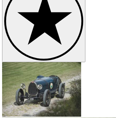
Bugatti Typ 30 - Gleiches Auto, dennoch
verschiedene Versionen
Der Hersteller Bugatti brachte damals den Typ 30 als sportlichen
Tourenwagen auf den Markt. Ein paar Jahre später in den 20er
Jahren folgte jedoch ebenfalls ein Typ 30, der ebenfalls als
Rennwagen gedacht aber oftmals schwierig vom anderen Modell zu
unterschieden war. Die genauen Stückzahlen die zwischen 1922
und 1926 produziert wurden lassen sich leider nicht mehr genau
darlegen und feststellen. Sicher ist jedoch, dass vom Bugatti Typ 30
weit mehr als 500 Modelle hergestellt wurden was zur damaligen
Zeit eine echte Hausnummer war. Noch heute gilt der Bugatti Typ
30 als Vorreiter moderner Sportwagen, denn Ansätze die schon in
den 20er Jahren im Typ 30 verbaut wurden finden sich noch immer
in der heutigen Zeit in modernen Sportwagen wieder.
Aktuell existieren so gut wie gar keine Bugatti Typ 30 mehr.
Experten gehen davon aus, dass sich maximal 10 Exemplare in
einem sehr guten bis guten Zustand in privaten Besitz befinden.
Ausstellungsstücke oder Museumsexemplare die sich besichtigen
lassen bestehen leider nicht.