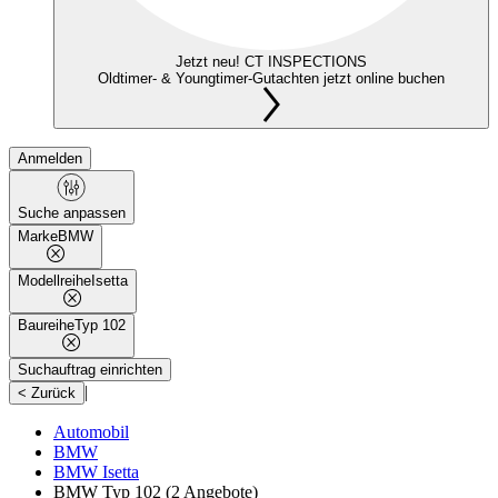
Jetzt neu! CT INSPECTIONS
Oldtimer- & Youngtimer-Gutachten jetzt online buchen
Anmelden
Suche anpassen
Marke
BMW
Modellreihe
Isetta
Baureihe
Typ 102
Suchauftrag einrichten
|
< Zurück
Automobil
BMW
BMW Isetta
BMW Typ 102
(2 Angebote)