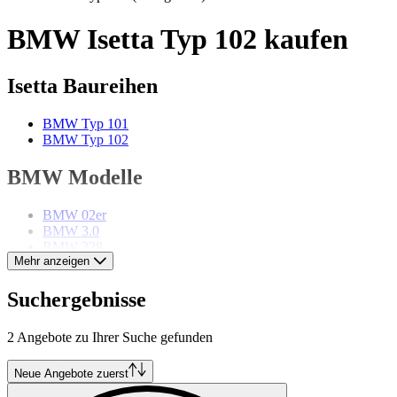
BMW Isetta Typ 102 kaufen
Isetta Baureihen
BMW Typ 101
BMW Typ 102
BMW Modelle
BMW 02er
BMW 3.0
BMW 328
Mehr anzeigen
BMW 3er
BMW 503
BMW 5er
Suchergebnisse
BMW 6er
BMW 8er
2 Angebote zu Ihrer Suche gefunden
BMW Z1
BMW Z3
BMW Z4
Neue Angebote zuerst
BMW Z8