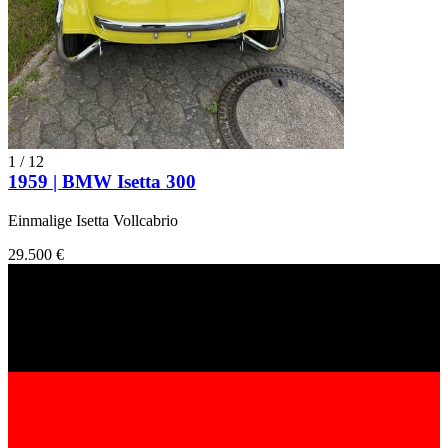
1
/
12
1959 | BMW Isetta 300
Einmalige Isetta Vollcabrio
29.500 €