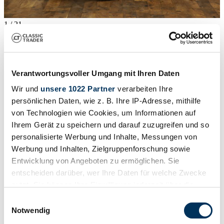
1
/
21
1958 | BMW Isetta 300
38.500 €
Verantwortungsvoller Umgang mit Ihren Daten
Wir und
unsere 1022 Partner
verarbeiten Ihre
persönlichen Daten, wie z. B. Ihre IP-Adresse, mithilfe
von Technologien wie Cookies, um Informationen auf
Ihrem Gerät zu speichern und darauf zuzugreifen und so
personalisierte Werbung und Inhalte, Messungen von
Werbung und Inhalten, Zielgruppenforschung sowie
Entwicklung von Angeboten zu ermöglichen. Sie
entscheiden darüber, wer Ihre Daten für welche Zwecke
nutzt. Sie können Ihre Einwilligung jederzeit über die
Cookie-Erklärung oder durch Klicken auf das Privacy
Einwilligungsauswahl
Trigger Symbol ändern oder widerrufen
Notwendig