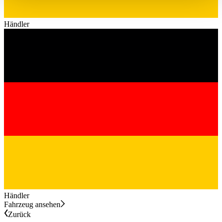
haben oder die sie im Rahmen Ihrer Nutzung der Dienste
gesammelt haben.
Datenschutzerklärung
Händler
Händler
Fahrzeug ansehen
Zurück