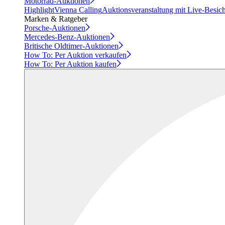
Motorrad-Auktionen
Highlight
Vienna Calling
Auktionsveranstaltung mit Live-Besic
Marken & Ratgeber
Porsche-Auktionen
Mercedes-Benz-Auktionen
Britische Oldtimer-Auktionen
How To: Per Auktion verkaufen
How To: Per Auktion kaufen