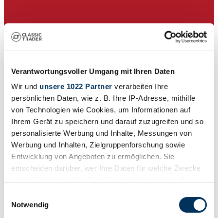
Verantwortungsvoller Umgang mit Ihren Daten
Wir und
unsere 1022 Partner
verarbeiten Ihre
persönlichen Daten, wie z. B. Ihre IP-Adresse, mithilfe
von Technologien wie Cookies, um Informationen auf
Ihrem Gerät zu speichern und darauf zuzugreifen und so
personalisierte Werbung und Inhalte, Messungen von
Werbung und Inhalten, Zielgruppenforschung sowie
Entwicklung von Angeboten zu ermöglichen. Sie
Auction house
Manufacturer code
entscheiden darüber, wer Ihre Daten für welche Zwecke
Typ 2
nutzt. Sie können Ihre Einwilligung jederzeit über die
Body style
Cookie-Erklärung oder durch Klicken auf das Privacy
Bus (Camper)
Einwilligungsauswahl
Mileage (read)
Trigger Symbol ändern oder widerrufen
Notwendig
Not provided