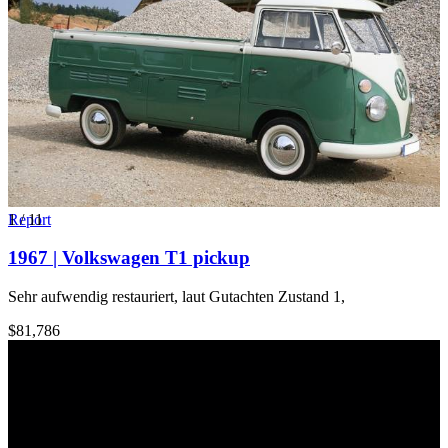
1
Report
/
11
1967 | Volkswagen T1 pickup
Sehr aufwendig restauriert, laut Gutachten Zustand 1,
$81,786