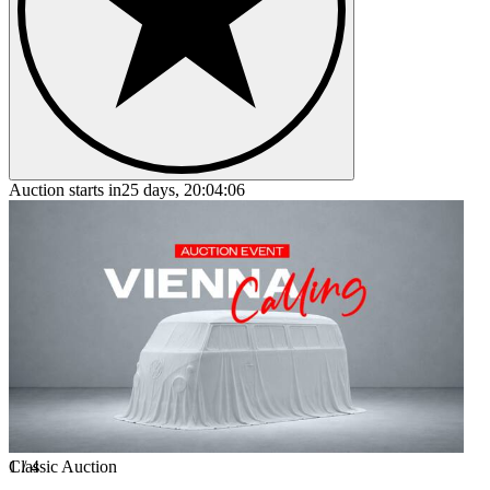
Auction starts in
25 days, 20:04:06
1
Classic Auction
/
4