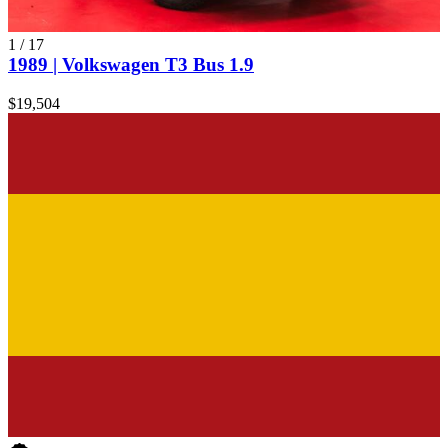
1
/
17
1989 | Volkswagen T3 Bus 1.9
$19,504