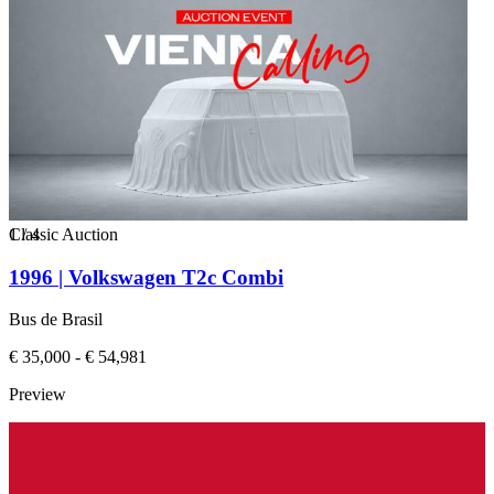
1
Classic Auction
/
4
1996 | Volkswagen T2c Combi
Bus de Brasil
€ 35,000 - € 54,981
Preview