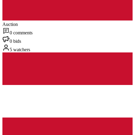
Auction
0 comments
0 bids
5 watchers