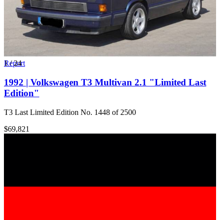
1
Report
/
24
1992 | Volkswagen T3 Multivan 2.1 "Limited Last
Edition"
T3 Last Limited Edition No. 1448 of 2500
$69,821