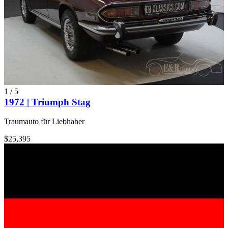
1
/
5
1972 | Triumph Stag
Traumauto für Liebhaber
$25,395