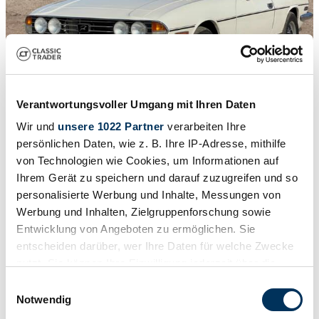
Verantwortungsvoller Umgang mit Ihren Daten
1
/
12
Wir und
unsere 1022 Partner
verarbeiten Ihre
1974 | Triumph Stag
persönlichen Daten, wie z. B. Ihre IP-Adresse, mithilfe
von Technologien wie Cookies, um Informationen auf
Very tidy and solid Mk II Stag
Ihrem Gerät zu speichern und darauf zuzugreifen und so
$36,201
personalisierte Werbung und Inhalte, Messungen von
Werbung und Inhalten, Zielgruppenforschung sowie
Entwicklung von Angeboten zu ermöglichen. Sie
entscheiden darüber, wer Ihre Daten für welche Zwecke
nutzt. Sie können Ihre Einwilligung jederzeit über die
Cookie-Erklärung oder durch Klicken auf das Privacy
Einwilligungsauswahl
Trigger Symbol ändern oder widerrufen
Notwendig