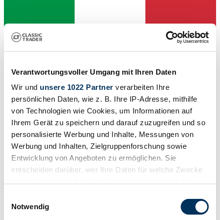
Dealer
Verantwortungsvoller Umgang mit Ihren Daten
Body style
Convertible (Targa)
Wir und
unsere 1022 Partner
verarbeiten Ihre
Mileage (read)
persönlichen Daten, wie z. B. Ihre IP-Adresse, mithilfe
37,000 km
Power (kW/hp)
von Technologien wie Cookies, um Informationen auf
66 / 90
Ihrem Gerät zu speichern und darauf zuzugreifen und so
personalisierte Werbung und Inhalte, Messungen von
Werbung und Inhalten, Zielgruppenforschung sowie
Entwicklung von Angeboten zu ermöglichen. Sie
entscheiden darüber, wer Ihre Daten für welche Zwecke
nutzt. Sie können Ihre Einwilligung jederzeit über die
Cookie-Erklärung oder durch Klicken auf das Privacy
Einwilligungsauswahl
Trigger Symbol ändern oder widerrufen
Notwendig