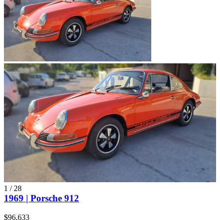
1
/
28
1969 | Porsche 912
$96,633