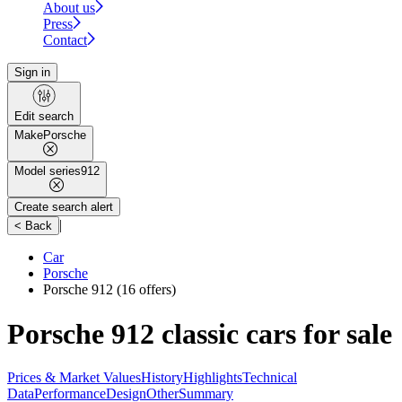
About us
Press
Contact
Sign in
Edit search
Make
Porsche
Model series
912
Create search alert
|
< Back
Car
Porsche
Porsche 912
(16 offers)
Porsche 912 classic cars for sale
Prices & Market Values
History
Highlights
Technical
Data
Performance
Design
Other
Summary