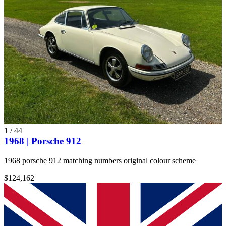
1
/
44
1968 | Porsche 912
1968 porsche 912 matching numbers original colour scheme
$124,162