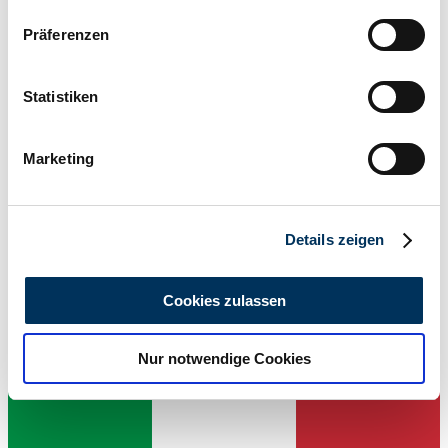
Wenn Sie es erlauben, würden wir auch gerne:
Präferenzen
Informationen über Ihre geografische Lage
erfassen, welche bis auf einige Meter genau sein
können
Statistiken
Ihr Gerät durch aktives Scannen nach
Dealer
bestimmten Merkmalen (Fingerprinting) identifizieren
Marketing
Erfahren Sie mehr darüber, wie Ihre persönlichen Daten
verarbeitet werden, und legen Sie Ihre Präferenzen im
Abschnitt Einzelheiten
fest.
Details zeigen
Wir verwenden Cookies, um Inhalte und Anzeigen zu
personalisieren, Funktionen für soziale Medien anbieten
Cookies zulassen
zu können und die Zugriffe auf unsere Website zu
analysieren. Außerdem geben wir Informationen zu Ihrer
Nur notwendige Cookies
Verwendung unserer Website an unsere Partner für
soziale Medien, Werbung und Analysen weiter. Unsere
Partner führen diese Informationen möglicherweise mit
weiteren Daten zusammen, die Sie ihnen bereitgestellt