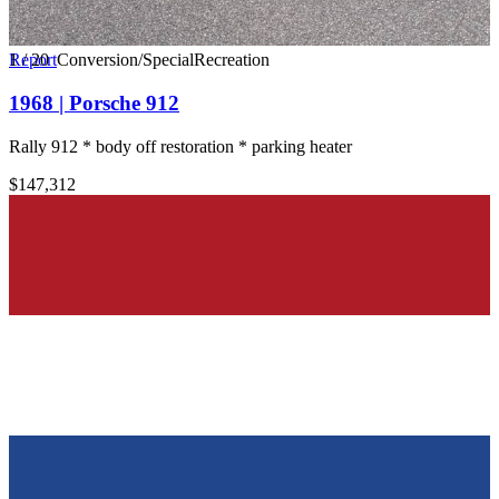
1
Report
/
20
Conversion/Special
Recreation
1968 | Porsche 912
Rally 912 * body off restoration * parking heater
$147,312