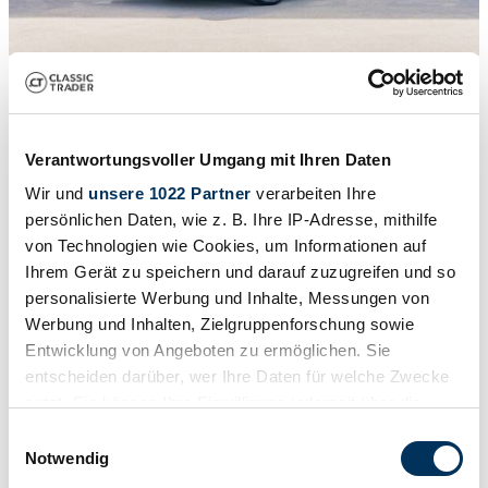
1
/
40
1964 | Porsche 356 C 1600
$244,122
Verantwortungsvoller Umgang mit Ihren Daten
Wir und
unsere 1022 Partner
verarbeiten Ihre
persönlichen Daten, wie z. B. Ihre IP-Adresse, mithilfe
von Technologien wie Cookies, um Informationen auf
Ihrem Gerät zu speichern und darauf zuzugreifen und so
personalisierte Werbung und Inhalte, Messungen von
Werbung und Inhalten, Zielgruppenforschung sowie
Entwicklung von Angeboten zu ermöglichen. Sie
entscheiden darüber, wer Ihre Daten für welche Zwecke
nutzt. Sie können Ihre Einwilligung jederzeit über die
Cookie-Erklärung oder durch Klicken auf das Privacy
Einwilligungsauswahl
Trigger Symbol ändern oder widerrufen
Notwendig