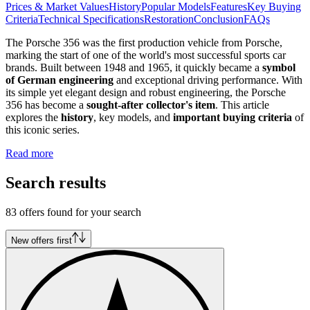
Prices & Market Values
History
Popular Models
Features
Key Buying
Criteria
Technical Specifications
Restoration
Conclusion
FAQs
The Porsche 356 was the first production vehicle from Porsche,
marking the start of one of the world's most successful sports car
brands. Built between 1948 and 1965, it quickly became a
symbol
of German engineering
and exceptional driving performance. With
its simple yet elegant design and robust engineering, the Porsche
356 has become a
sought-after collector's item
. This article
explores the
history
, key models, and
important buying criteria
of
this iconic series.
Read more
Search results
83 offers found for your search
New offers first