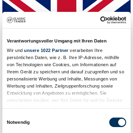
Verantwortungsvoller Umgang mit Ihren Daten
Wir und
unsere 1022 Partner
verarbeiten Ihre
persönlichen Daten, wie z. B. Ihre IP-Adresse, mithilfe
von Technologien wie Cookies, um Informationen auf
Ihrem Gerät zu speichern und darauf zuzugreifen und so
personalisierte Werbung und Inhalte, Messungen von
Werbung und Inhalten, Zielgruppenforschung sowie
Dealer
Entwicklung von Angeboten zu ermöglichen. Sie
entscheiden darüber, wer Ihre Daten für welche Zwecke
nutzt. Sie können Ihre Einwilligung jederzeit über die
Cookie-Erklärung oder durch Klicken auf das Privacy
Einwilligungsauswahl
Trigger Symbol ändern oder widerrufen
Notwendig