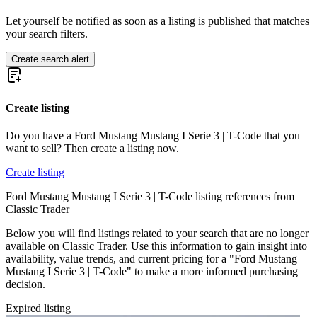
Ford Mustang I Serie 2 | W-Code
Ford Mustang I Serie 2 | X-Code
Let yourself be notified as soon as a listing is published that matches
Ford Mustang I Serie 3
your search filters.
Ford Mustang I Serie 3 | F-Code
Ford Mustang I Serie 3 | G-Code
Create search alert
Ford Mustang I Serie 3 | H-Code
Ford Mustang I Serie 3 | L-Code
Ford Mustang I Serie 3 | M-Code
Create listing
Ford Mustang I Serie 3 | O-Code
Ford Mustang I Serie 3 | Q-Code
Ford Mustang I Serie 3 | R-Code
Do you have a Ford Mustang Mustang I Serie 3 | T-Code that you
Ford Mustang I Serie 3 | S-Code
want to sell? Then create a listing now.
Ford Mustang I Serie 3 | T-Code
Ford Mustang I Serie 3 | Z-Code
Create listing
Ford Mustang I Serie 4
Ford Mustang Mustang I Serie 3 | T-Code listing references from
Ford Mustang I Serie 4 | C-Code
Classic Trader
Ford Mustang I Serie 4 | F-Code
Ford Mustang I Serie 4 | H-Code
Below you will find listings related to your search that are no longer
Ford Mustang I Serie 4 | J-Code (Ram Air)
available on Classic Trader. Use this information to gain insight into
Ford Mustang I Serie 4 | L-Code
availability, value trends, and current pricing for a "Ford Mustang
Ford Mustang I Serie 4 | M-Code
Mustang I Serie 3 | T-Code" to make a more informed purchasing
Ford Mustang I Serie 4 | Q-Code
decision.
Ford Mustang I Serie 4 | R-Code
Ford Mustang II
Expired listing
Ford Mustang III