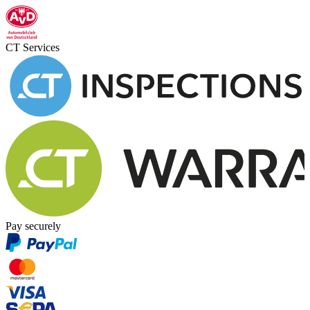
CT Services
Pay securely