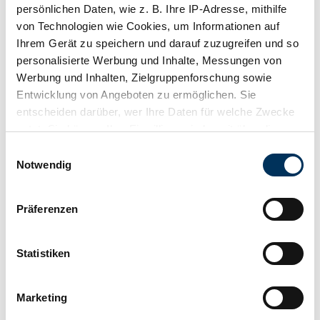
persönlichen Daten, wie z. B. Ihre IP-Adresse, mithilfe
von Technologien wie Cookies, um Informationen auf
Ihrem Gerät zu speichern und darauf zuzugreifen und so
personalisierte Werbung und Inhalte, Messungen von
Werbung und Inhalten, Zielgruppenforschung sowie
Entwicklung von Angeboten zu ermöglichen. Sie
entscheiden darüber, wer Ihre Daten für welche Zwecke
nutzt. Sie können Ihre Einwilligung jederzeit über die
Cookie-Erklärung oder durch Klicken auf das Privacy
Einwilligungsauswahl
Trigger Symbol ändern oder widerrufen
Notwendig
Wenn Sie es erlauben, würden wir auch gerne:
Präferenzen
Informationen über Ihre geografische Lage
Dealer
erfassen, welche bis auf einige Meter genau sein
Expired listing
können
Statistiken
Ihr Gerät durch aktives Scannen nach
bestimmten Merkmalen (Fingerprinting) identifizieren
Marketing
Erfahren Sie mehr darüber, wie Ihre persönlichen Daten