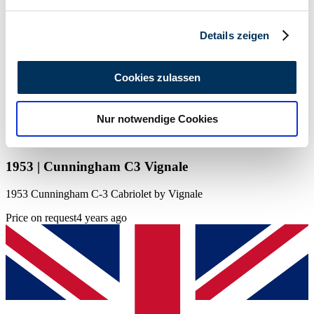
verarbeitet werden, und legen Sie Ihre Präferenzen im
Abschnitt Einzelheiten
fest.
Details zeigen
Wir verwenden Cookies, um Inhalte und Anzeigen zu
personalisieren, Funktionen für soziale Medien anbieten
Cookies zulassen
zu können und die Zugriffe auf unsere Website zu
analysieren. Außerdem geben wir Informationen zu Ihrer
Nur notwendige Cookies
Verwendung unserer Website an unsere Partner für
soziale Medien, Werbung und Analysen weiter. Unsere
Partner führen diese Informationen möglicherweise mit
1953 | Cunningham C3 Vignale
weiteren Daten zusammen, die Sie ihnen bereitgestellt
haben oder die sie im Rahmen Ihrer Nutzung der Dienste
1953 Cunningham C-3 Cabriolet by Vignale
gesammelt haben.
Datenschutzerklärung
Price on request
4 years ago