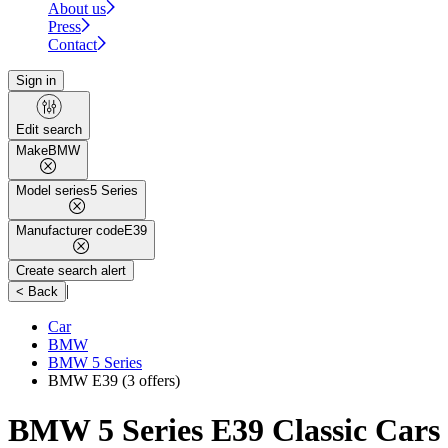
About us
Press
Contact
Sign in
Edit search
Make
BMW
Model series
5 Series
Manufacturer code
E39
Create search alert
|
< Back
Car
BMW
BMW 5 Series
BMW E39
(3 offers)
BMW 5 Series E39 Classic Cars