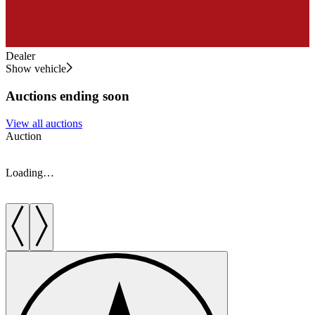
Dealer
Show vehicle
Auctions ending soon
View all auctions
Auction
A
Loading…