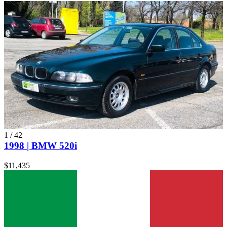
1
/
42
1998 | BMW 520i
$11,435