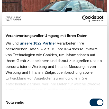
Verantwortungsvoller Umgang mit Ihren Daten
Wir und
unsere 1022 Partner
verarbeiten Ihre
persönlichen Daten, wie z. B. Ihre IP-Adresse, mithilfe
1
/
18
von Technologien wie Cookies, um Informationen auf
1996 | BMW 523i
Ihrem Gerät zu speichern und darauf zuzugreifen und so
Oxfordgrün-Metallic, Velour grün, wenig KM
personalisierte Werbung und Inhalte, Messungen von
Werbung und Inhalten, Zielgruppenforschung sowie
$21,103
Entwicklung von Angeboten zu ermöglichen. Sie
entscheiden darüber, wer Ihre Daten für welche Zwecke
nutzt. Sie können Ihre Einwilligung jederzeit über die
Cookie-Erklärung oder durch Klicken auf das Privacy
Einwilligungsauswahl
Trigger Symbol ändern oder widerrufen
Notwendig