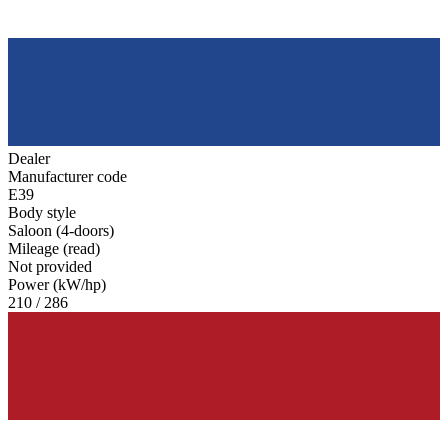
Dealer
Manufacturer code
E39
Body style
Saloon (4-doors)
Mileage (read)
Not provided
Power (kW/hp)
210 / 286