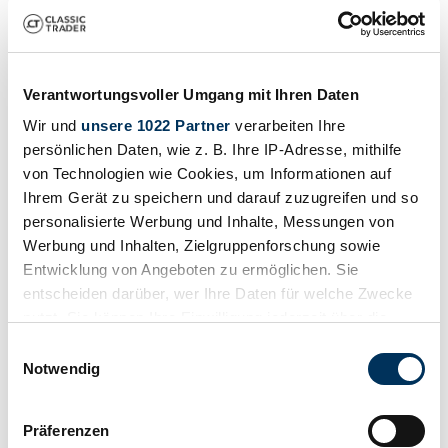
BMW 3.0
BMW 327
BMW 328
BMW 503
BMW 6 Series
BMW 8 Series
Verantwortungsvoller Umgang mit Ihren Daten
BMW Z1
Wir und
unsere 1022 Partner
verarbeiten Ihre
BMW Z3
BMW Z4
persönlichen Daten, wie z. B. Ihre IP-Adresse, mithilfe
BMW Z8
von Technologien wie Cookies, um Informationen auf
Ihrem Gerät zu speichern und darauf zuzugreifen und so
Search results
personalisierte Werbung und Inhalte, Messungen von
Werbung und Inhalten, Zielgruppenforschung sowie
Currently, there are no matching listings for your search.
Entwicklung von Angeboten zu ermöglichen. Sie
entscheiden darüber, wer Ihre Daten für welche Zwecke
nutzt. Sie können Ihre Einwilligung jederzeit über die
Create search alert
Cookie-Erklärung oder durch Klicken auf das Privacy
Einwilligungsauswahl
Trigger Symbol ändern oder widerrufen
Notwendig
Let yourself be notified as soon as a listing is published that matches
your search filters.
Wenn Sie es erlauben, würden wir auch gerne:
Create search alert
Präferenzen
Informationen über Ihre geografische Lage