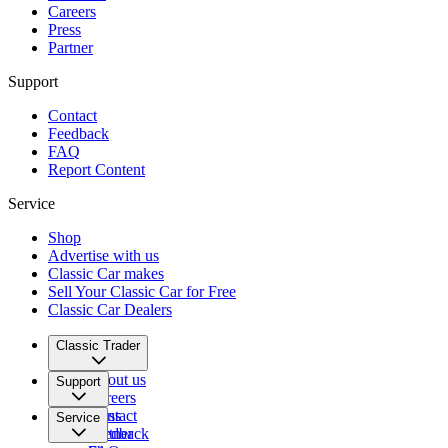
Careers
Press
Partner
Support
Contact
Feedback
FAQ
Report Content
Service
Shop
Advertise with us
Classic Car makes
Sell Your Classic Car for Free
Classic Car Dealers
Classic Trader
About us
Support
Careers
Press
Contact
Service
Partner
Feedback