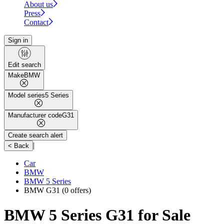
About us
Press
Contact
Sign in
Edit search
Make
BMW
Model series
5 Series
Manufacturer code
G31
Create search alert
|
< Back
Car
BMW
BMW 5 Series
BMW G31
(0 offers)
BMW 5 Series G31 for Sale