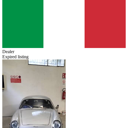
Dealer
Expired listing