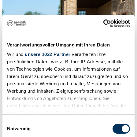
Verantwortungsvoller Umgang mit Ihren Daten
Wir und
unsere 1022 Partner
verarbeiten Ihre
persönlichen Daten, wie z. B. Ihre IP-Adresse, mithilfe
von Technologien wie Cookies, um Informationen auf
Ihrem Gerät zu speichern und darauf zuzugreifen und so
personalisierte Werbung und Inhalte, Messungen von
1
/
50
1958 | Abarth 750 Allemano Spider
Werbung und Inhalten, Zielgruppenforschung sowie
Entwicklung von Angeboten zu ermöglichen. Sie
Abarth 750 ALLEMANO SPIDER
entscheiden darüber, wer Ihre Daten für welche Zwecke
$129,434
nutzt. Sie können Ihre Einwilligung jederzeit über die
Cookie-Erklärung oder durch Klicken auf das Privacy
Einwilligungsauswahl
Trigger Symbol ändern oder widerrufen
Notwendig