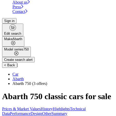
About us
Press
Contact
Sign in
Edit search
Make
Abarth
Model series
750
Create search alert
|
< Back
Car
Abarth
Abarth 750
(3 offers)
Abarth 750 classic cars for sale
Prices & Market Values
History
Highlights
Technical
Data
Performance
Design
Other
Summary