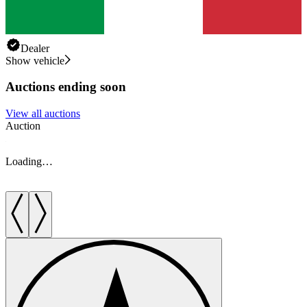
Dealer
Show vehicle
Auctions ending soon
View all auctions
Auction
A
Loading…