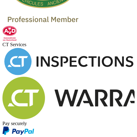
CT Services
Pay securely