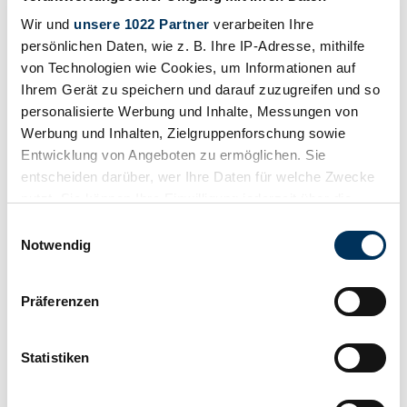
Wir und
unsere 1022 Partner
verarbeiten Ihre
persönlichen Daten, wie z. B. Ihre IP-Adresse, mithilfe
von Technologien wie Cookies, um Informationen auf
Ihrem Gerät zu speichern und darauf zuzugreifen und so
Dealer
personalisierte Werbung und Inhalte, Messungen von
Werbung und Inhalten, Zielgruppenforschung sowie
Entwicklung von Angeboten zu ermöglichen. Sie
entscheiden darüber, wer Ihre Daten für welche Zwecke
nutzt. Sie können Ihre Einwilligung jederzeit über die
Cookie-Erklärung oder durch Klicken auf das Privacy
Einwilligungsauswahl
Trigger Symbol ändern oder widerrufen
Notwendig
Wenn Sie es erlauben, würden wir auch gerne:
Präferenzen
Informationen über Ihre geografische Lage
erfassen, welche bis auf einige Meter genau sein
können
Statistiken
Ihr Gerät durch aktives Scannen nach
bestimmten Merkmalen (Fingerprinting) identifizieren