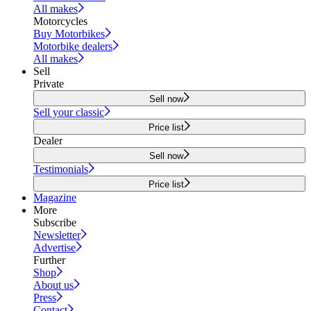
All makes
Motorcycles
Buy Motorbikes
Motorbike dealers
All makes
Sell
Private
Sell now
Sell your classic
Price list
Dealer
Sell now
Testimonials
Price list
Magazine
More
Subscribe
Newsletter
Advertise
Further
Shop
About us
Press
Contact