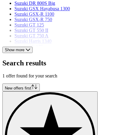
Suzuki DR 800S Big
Suzuki GSX Hayabusa 1300
Suzuki GSX-R 1100
Suzuki GSX-R 750
Suzuki GT 125
Suzuki GT 550 II
Suzuki GT 750 A
Suzuki Harris 1340
Suzuki PE 175
Show more
Suzuki RGV 250 Gamma
Suzuki TL 1000R
Search results
Suzuki VS 1400GL Intruder
1 offer found for your search
New offers first