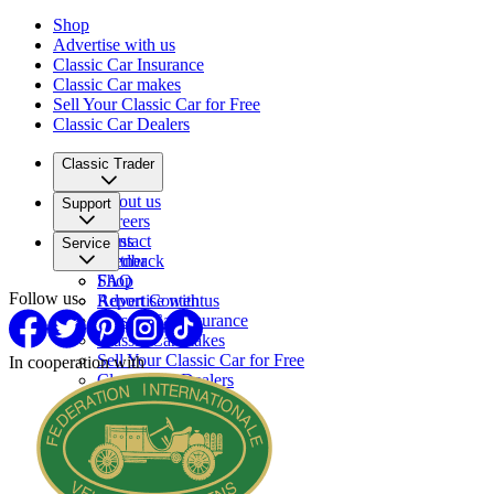
Shop
Advertise with us
Classic Car Insurance
Classic Car makes
Sell Your Classic Car for Free
Classic Car Dealers
Classic Trader
About us
Support
Careers
Press
Contact
Service
Partner
Feedback
FAQ
Shop
Follow us
Report Content
Advertise with us
Classic Car Insurance
Classic Car makes
Sell Your Classic Car for Free
In cooperation with
Classic Car Dealers