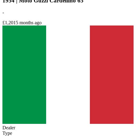
1954 | Moto Guzzi Cardellino 65
-
£1,201
5 months ago
Dealer
Type