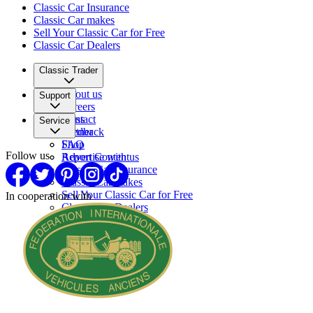
Classic Car Insurance
Classic Car makes
Sell Your Classic Car for Free
Classic Car Dealers
Classic Trader
About us
Support
Careers
Press
Contact
Service
Partner
Feedback
FAQ
Shop
Follow us
Report Content
Advertise with us
Classic Car Insurance
Classic Car makes
Sell Your Classic Car for Free
In cooperation with
Classic Car Dealers