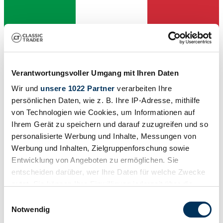
Dealer
Expired listing
Verantwortungsvoller Umgang mit Ihren Daten
Wir und
unsere 1022 Partner
verarbeiten Ihre
persönlichen Daten, wie z. B. Ihre IP-Adresse, mithilfe
von Technologien wie Cookies, um Informationen auf
Ihrem Gerät zu speichern und darauf zuzugreifen und so
personalisierte Werbung und Inhalte, Messungen von
Werbung und Inhalten, Zielgruppenforschung sowie
Entwicklung von Angeboten zu ermöglichen. Sie
entscheiden darüber, wer Ihre Daten für welche Zwecke
nutzt. Sie können Ihre Einwilligung jederzeit über die
Cookie-Erklärung oder durch Klicken auf das Privacy
Einwilligungsauswahl
Trigger Symbol ändern oder widerrufen
Notwendig