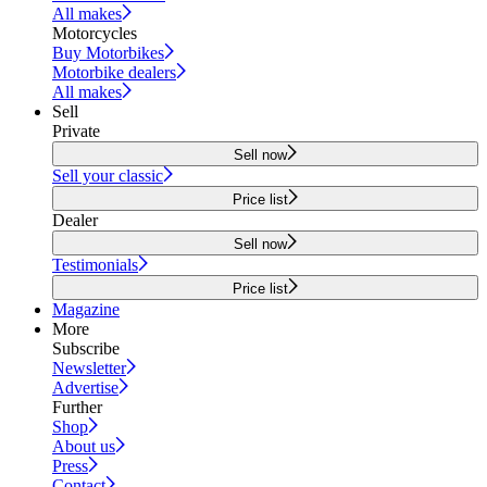
All makes
Motorcycles
Buy Motorbikes
Motorbike dealers
All makes
Sell
Private
Sell now
Sell your classic
Price list
Dealer
Sell now
Testimonials
Price list
Magazine
More
Subscribe
Newsletter
Advertise
Further
Shop
About us
Press
Contact