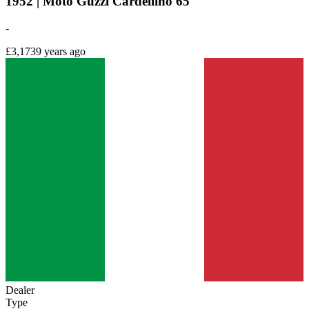
1952 | Moto Guzzi Cardellino 65
-
£3,173
9 years ago
Dealer
Type