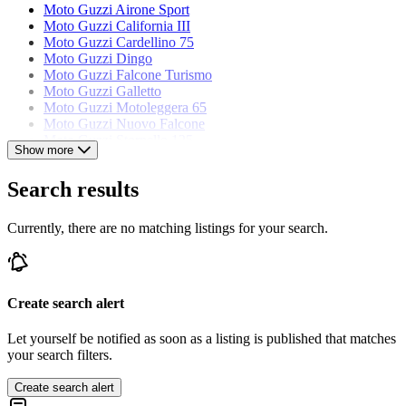
Moto Guzzi Airone Sport
Moto Guzzi California III
Moto Guzzi Cardellino 75
Moto Guzzi Dingo
Moto Guzzi Falcone Turismo
Moto Guzzi Galletto
Moto Guzzi Motoleggera 65
Moto Guzzi Nuovo Falcone
Moto Guzzi Stornello 125
Show more
Moto Guzzi V 35 III
Moto Guzzi V 65 Lario
Search results
Moto Guzzi V7 Sport
Currently, there are no matching listings for your search.
Create search alert
Let yourself be notified as soon as a listing is published that matches
your search filters.
Create search alert