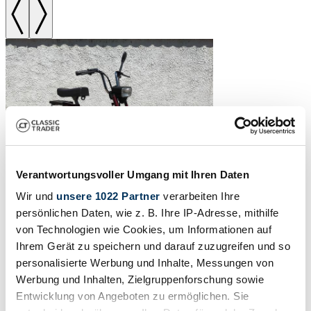
Verantwortungsvoller Umgang mit Ihren Daten
Wir und
unsere 1022 Partner
verarbeiten Ihre
persönlichen Daten, wie z. B. Ihre IP-Adresse, mithilfe
1991 | Piaggio Bravo
von Technologien wie Cookies, um Informationen auf
Ihrem Gerät zu speichern und darauf zuzugreifen und so
Original preserved Bravo moped with ASI CRS certification,
personalisierte Werbung und Inhalte, Messungen von
factory tires and exceptional condition
Werbung und Inhalten, Zielgruppenforschung sowie
€650 - €800
Entwicklung von Angeboten zu ermöglichen. Sie
Estimate