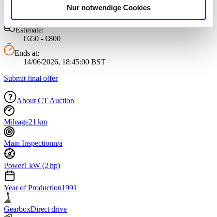
Nur notwendige Cookies
Status:
Verwendung unserer Website an unsere Partner für
Ended
soziale Medien, Werbung und Analysen weiter. Unsere
Estimate:
Partner führen diese Informationen möglicherweise mit
€650 - €800
weiteren Daten zusammen, die Sie ihnen bereitgestellt
Ends at:
haben oder die sie im Rahmen Ihrer Nutzung der Dienste
14/06/2026, 18:45:00 BST
gesammelt haben.
Datenschutzerklärung
Submit final offer
About CT Auction
Mileage
21 km
Main Inspection
n/a
Power
1 kW (2 hp)
Year of Production
1991
Gearbox
Direct drive