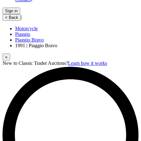
Sign in
|
< Back
Motorcycle
Piaggio
Piaggio Bravo
1991 | Piaggio Bravo
⨉
New to Classic Trader Auctions?
Learn how it works