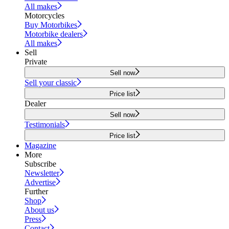
All makes
Motorcycles
Buy Motorbikes
Motorbike dealers
All makes
Sell
Private
Sell now
Sell your classic
Price list
Dealer
Sell now
Testimonials
Price list
Magazine
More
Subscribe
Newsletter
Advertise
Further
Shop
About us
Press
Contact