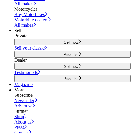
All makes
Motorcycles
Buy Motorbikes
Motorbike dealers
All makes
Sell
Private
Sell now
Sell your classic
Price list
Dealer
Sell now
Testimonials
Price list
Magazine
More
Subscribe
Newsletter
Advertise
Further
Shop
About us
Press
Contact