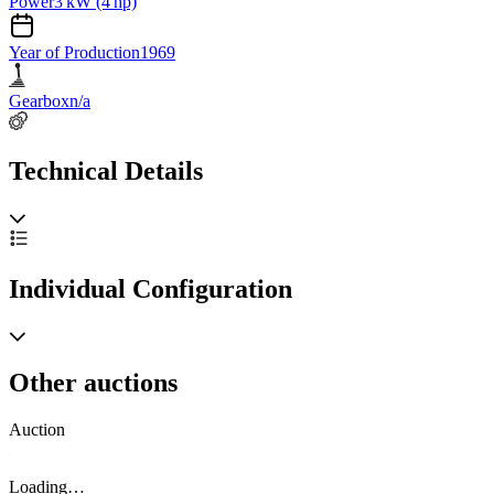
Power
3 kW (4 hp)
Year of Production
1969
Gearbox
n/a
Technical Details
Individual Configuration
Other auctions
Auction
A
Loading…