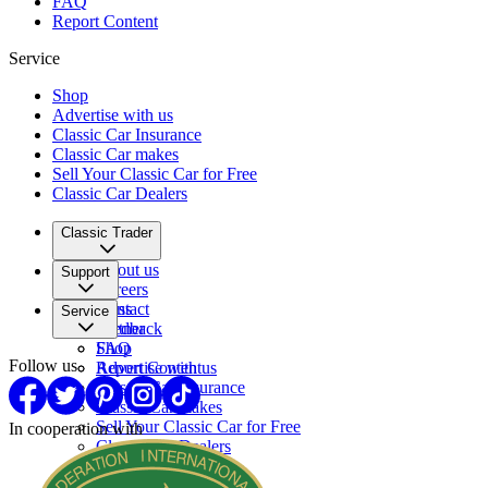
FAQ
Report Content
Service
Shop
Advertise with us
Classic Car Insurance
Classic Car makes
Sell Your Classic Car for Free
Classic Car Dealers
Classic Trader
About us
Support
Careers
Press
Contact
Service
Partner
Feedback
FAQ
Shop
Follow us
Report Content
Advertise with us
Classic Car Insurance
Classic Car makes
Sell Your Classic Car for Free
In cooperation with
Classic Car Dealers