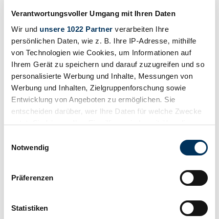
Verantwortungsvoller Umgang mit Ihren Daten
Wir und
unsere 1022 Partner
verarbeiten Ihre
persönlichen Daten, wie z. B. Ihre IP-Adresse, mithilfe
von Technologien wie Cookies, um Informationen auf
Ihrem Gerät zu speichern und darauf zuzugreifen und so
personalisierte Werbung und Inhalte, Messungen von
Werbung und Inhalten, Zielgruppenforschung sowie
Entwicklung von Angeboten zu ermöglichen. Sie
entscheiden darüber, wer Ihre Daten für welche Zwecke
nutzt. Sie können Ihre Einwilligung jederzeit über die
Cookie-Erklärung oder durch Klicken auf das Privacy
Einwilligungsauswahl
Trigger Symbol ändern oder widerrufen
Notwendig
1969 | Agrati Capri 50
Wenn Sie es erlauben, würden wir auch gerne:
Präferenzen
1969 Agrati Garelli Capri 50 – Rare Italian Collector’s Item in
Informationen über Ihre geografische Lage
Original Color Scheme
erfassen, welche bis auf einige Meter genau sein
€2,000 - €2,500
können
Statistiken
Estimate
Ihr Gerät durch aktives Scannen nach