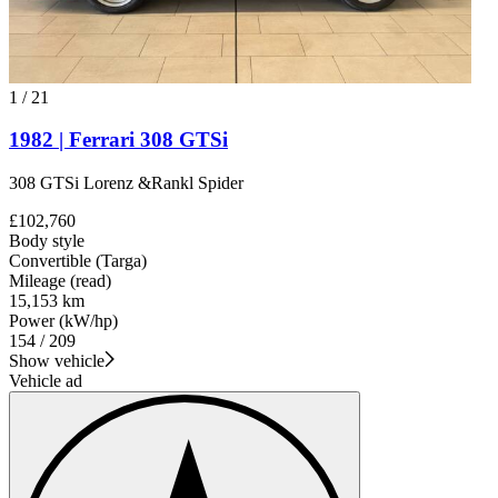
1
/
21
1982 | Ferrari 308 GTSi
308 GTSi Lorenz &Rankl Spider
£102,760
Body style
Convertible (Targa)
Mileage (read)
15,153 km
Power (kW/hp)
154 / 209
Show vehicle
Vehicle ad