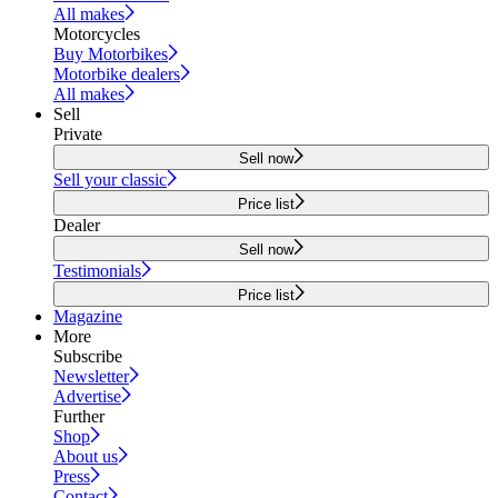
All makes
Motorcycles
Buy Motorbikes
Motorbike dealers
All makes
Sell
Private
Sell now
Sell your classic
Price list
Dealer
Sell now
Testimonials
Price list
Magazine
More
Subscribe
Newsletter
Advertise
Further
Shop
About us
Press
Contact