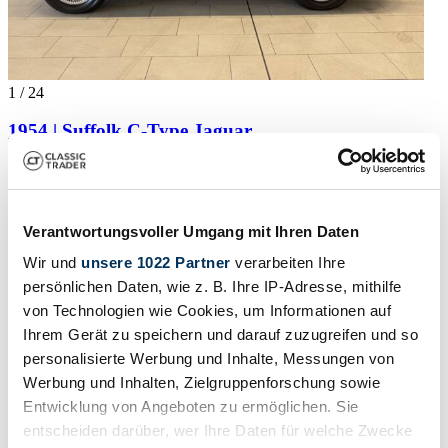
1
/
24
1954 | Suffolk C-Type Jaguar
C-Type Recreation by Shell Valley, RHD
£102,760
Body style
Verantwortungsvoller Umgang mit Ihren Daten
Convertible (Roadster)
Mileage (read)
Wir und
unsere 1022 Partner
verarbeiten Ihre
8,871 km
persönlichen Daten, wie z. B. Ihre IP-Adresse, mithilfe
Power (kW/hp)
von Technologien wie Cookies, um Informationen auf
147 / 200
Show vehicle
Ihrem Gerät zu speichern und darauf zuzugreifen und so
Vehicle ad
personalisierte Werbung und Inhalte, Messungen von
Werbung und Inhalten, Zielgruppenforschung sowie
Entwicklung von Angeboten zu ermöglichen. Sie
entscheiden darüber, wer Ihre Daten für welche Zwecke