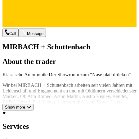
Call
Message
MIRBACH + Schuttenbach
About the trader
Klassische Automobile Der Showroom zum "Nase platt drücken" ...
Wir bei MIRBACH + Schuttenbach arbeiten seit vielen Jahren mit
Leidenschaft und Engagement an und mit Oldtimern verschiedenster
Marken. Ob Alfa Romeo, Aston Martin, Austin Healey, Bentley,
BMW, Ferrari, Fiat, Jaguar, Lamborghini, Land Rover, Lotus,
Maserati, Mercedes Benz, Porsche, Rolls Royce, Triumph oder
Show more
Volkswagen – klassische Automobile begeistern uns. Aufgrund
dieser Begeisterung legen wir großen Wert auf eine individuelle
Kundenbetreuung bei der Fahrzeugsuche und einen professionellen
Services
Service in unserer eigenen Werkstatt. In Anzing führen wir
sämtliche Arbeiten – von der Wartung bis zur Restauration –