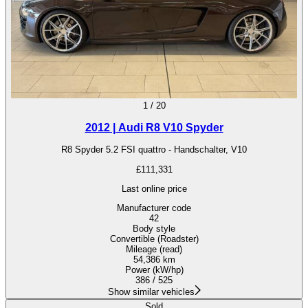
1
/
20
2012 | Audi R8 V10 Spyder
R8 Spyder 5.2 FSI quattro - Handschalter, V10
£111,331
Last online price
Manufacturer code
42
Body style
Convertible (Roadster)
Mileage (read)
54,386 km
Power (kW/hp)
386 / 525
Show similar vehicles
Sold