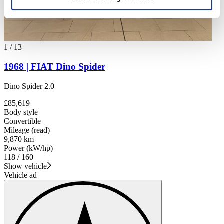
soziale Medien, Werbung und Analysen weiter. Unsere
Partner führen diese Informationen möglicherweise mit
weiteren Daten zusammen, die Sie ihnen bereitgestellt
haben oder die sie im Rahmen Ihrer Nutzung der Dienste
1
/
13
gesammelt haben.
Datenschutzerklärung
1968 | FIAT Dino Spider
Dino Spider 2.0
£85,619
Body style
Convertible
Mileage (read)
9,870 km
Power (kW/hp)
118 / 160
Show vehicle
Vehicle ad