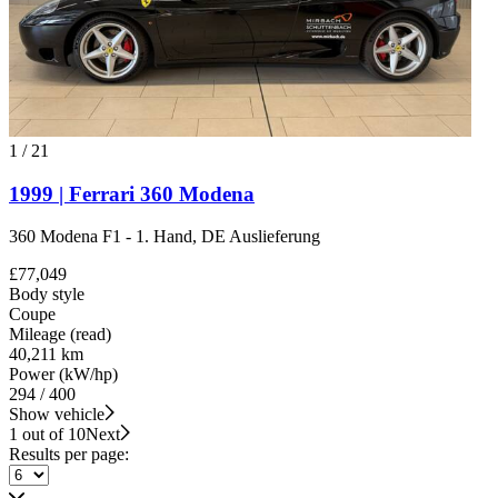
1
/
21
1999 | Ferrari 360 Modena
360 Modena F1 - 1. Hand, DE Auslieferung
£77,049
Body style
Coupe
Mileage (read)
40,211 km
Power (kW/hp)
294 / 400
Show vehicle
1 out of 10
Next
Results per page: