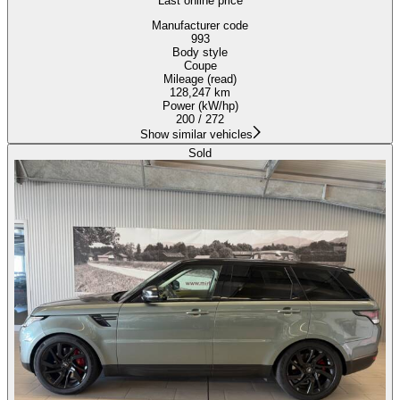
Last online price
Manufacturer code
993
Body style
Coupe
Mileage (read)
128,247 km
Power (kW/hp)
200 / 272
Show similar vehicles
Sold