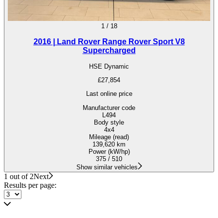
1
/
18
2016 | Land Rover Range Rover Sport V8
Supercharged
HSE Dynamic
£27,854
Last online price
Manufacturer code
L494
Body style
4x4
Mileage (read)
139,620 km
Power (kW/hp)
375 / 510
Show similar vehicles
1 out of 2
Next
Results per page: