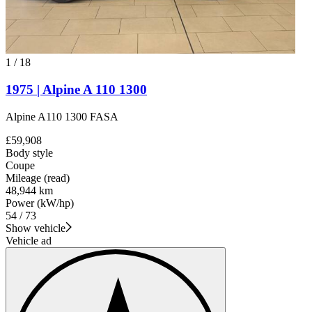
1
/
18
1975 | Alpine A 110 1300
Alpine A110 1300 FASA
£59,908
Body style
Coupe
Mileage (read)
48,944 km
Power (kW/hp)
54 / 73
Show vehicle
Vehicle ad