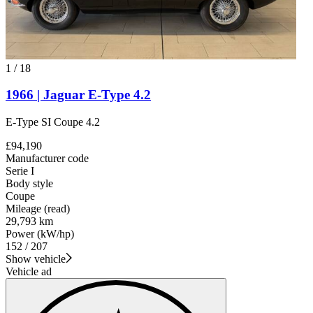
1
/
18
1966 | Jaguar E-Type 4.2
E-Type SI Coupe 4.2
£94,190
Manufacturer code
Serie I
Body style
Coupe
Mileage (read)
29,793 km
Power (kW/hp)
152 / 207
Show vehicle
Vehicle ad