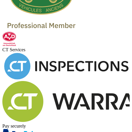
CT Services
Pay securely