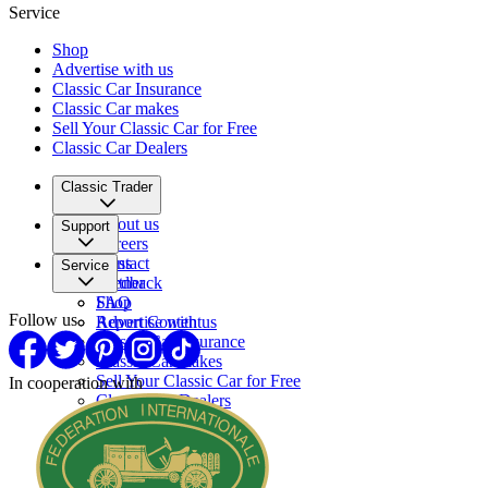
Service
Shop
Advertise with us
Classic Car Insurance
Classic Car makes
Sell Your Classic Car for Free
Classic Car Dealers
Classic Trader
About us
Support
Careers
Press
Contact
Service
Partner
Feedback
FAQ
Shop
Follow us
Report Content
Advertise with us
Classic Car Insurance
Classic Car makes
Sell Your Classic Car for Free
In cooperation with
Classic Car Dealers