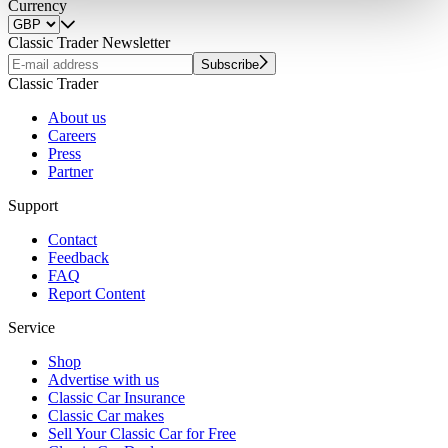
weiteren Daten zusammen, die Sie ihnen bereitgestellt
Currency
haben oder die sie im Rahmen Ihrer Nutzung der Dienste
Classic Trader Newsletter
gesammelt haben.
Datenschutzerklärung
Subscribe
Classic Trader
About us
Careers
Press
Partner
Support
Contact
Feedback
FAQ
Report Content
Service
Shop
Advertise with us
Classic Car Insurance
Classic Car makes
Sell Your Classic Car for Free