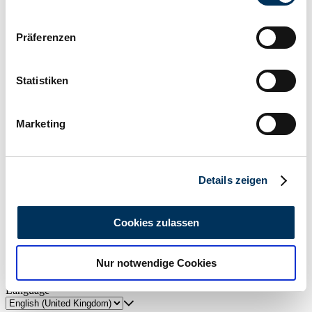
Wenn Sie es erlauben, würden wir auch gerne:
Präferenzen
Informationen über Ihre geografische Lage
erfassen, welche bis auf einige Meter genau sein
können
Statistiken
Ihr Gerät durch aktives Scannen nach
bestimmten Merkmalen (Fingerprinting) identifizieren
Create search alert
Marketing
Erfahren Sie mehr darüber, wie Ihre persönlichen Daten
Let yourself be notified as soon as a listing is published that matches
verarbeitet werden, und legen Sie Ihre Präferenzen im
your search filters.
Abschnitt Einzelheiten
fest.
Create search alert
Details zeigen
Wir verwenden Cookies, um Inhalte und Anzeigen zu
personalisieren, Funktionen für soziale Medien anbieten
Cookies zulassen
Create listing
zu können und die Zugriffe auf unsere Website zu
analysieren. Außerdem geben wir Informationen zu Ihrer
Do you have a XP that you want to sell? Then create a listing now.
Nur notwendige Cookies
Verwendung unserer Website an unsere Partner für
Create listing
soziale Medien, Werbung und Analysen weiter. Unsere
Language
Partner führen diese Informationen möglicherweise mit