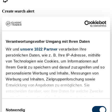
Create search alert
Let yourself be notified as soon as a listing is published that matches
your search filters.
Create search alert
Verantwortungsvoller Umgang mit Ihren Daten
Wir und
unsere 1022 Partner
verarbeiten Ihre
Create listing
persönlichen Daten, wie z. B. Ihre IP-Adresse, mithilfe
von Technologien wie Cookies, um Informationen auf
Do you have a XP that you want to sell? Then create a listing now.
Ihrem Gerät zu speichern und darauf zuzugreifen und so
Create listing
personalisierte Werbung und Inhalte, Messungen von
Auctions ending soon
Werbung und Inhalten, Zielgruppenforschung sowie
Entwicklung von Angeboten zu ermöglichen. Sie
View all auctions
entscheiden darüber, wer Ihre Daten für welche Zwecke
Auction
A
nutzt. Sie können Ihre Einwilligung jederzeit über die
Cookie-Erklärung oder durch Klicken auf das Privacy
Einwilligungsauswahl
Loading…
Trigger Symbol ändern oder widerrufen
Notwendig