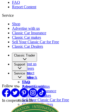
FAQ
Report Content
Service
Shop
Advertise with us
Classic Car Insurance
Classic Car makes
Sell Your Classic Car for Free
Classic Car Dealers
Classic Trader
About us
Support
Careers
Press
Contact
Service
Partner
Feedback
FAQ
Shop
Follow us
Report Content
Advertise with us
Classic Car Insurance
Classic Car makes
Sell Your Classic Car for Free
In cooperation with
Classic Car Dealers