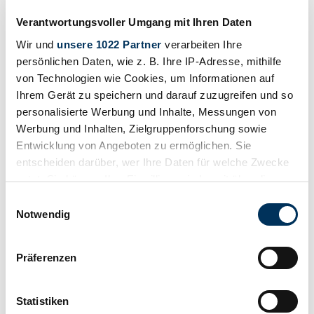
Verantwortungsvoller Umgang mit Ihren Daten
Wir und
unsere 1022 Partner
verarbeiten Ihre
persönlichen Daten, wie z. B. Ihre IP-Adresse, mithilfe
von Technologien wie Cookies, um Informationen auf
Ihrem Gerät zu speichern und darauf zuzugreifen und so
personalisierte Werbung und Inhalte, Messungen von
Werbung und Inhalten, Zielgruppenforschung sowie
Entwicklung von Angeboten zu ermöglichen. Sie
entscheiden darüber, wer Ihre Daten für welche Zwecke
nutzt. Sie können Ihre Einwilligung jederzeit über die
Cookie-Erklärung oder durch Klicken auf das Privacy
Einwilligungsauswahl
Trigger Symbol ändern oder widerrufen
Notwendig
Dealer
Wenn Sie es erlauben, würden wir auch gerne:
Body style
Präferenzen
Convertible (Tourer)
Informationen über Ihre geografische Lage
Mileage (read)
erfassen, welche bis auf einige Meter genau sein
11,078 km
können
Statistiken
Power (kW/hp)