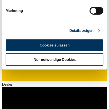
9 / 12
Ihr Gerät durch aktives Scannen nach
bestimmten Merkmalen (Fingerprinting) identifizieren
Marketing
Erfahren Sie mehr darüber, wie Ihre persönlichen Daten
verarbeitet werden, und legen Sie Ihre Präferenzen im
Abschnitt Einzelheiten
fest.
Details zeigen
Wir verwenden Cookies, um Inhalte und Anzeigen zu
personalisieren, Funktionen für soziale Medien anbieten
Cookies zulassen
zu können und die Zugriffe auf unsere Website zu
analysieren. Außerdem geben wir Informationen zu Ihrer
Nur notwendige Cookies
Verwendung unserer Website an unsere Partner für
soziale Medien, Werbung und Analysen weiter. Unsere
Partner führen diese Informationen möglicherweise mit
weiteren Daten zusammen, die Sie ihnen bereitgestellt
haben oder die sie im Rahmen Ihrer Nutzung der Dienste
Dealer
gesammelt haben.
Datenschutzerklärung