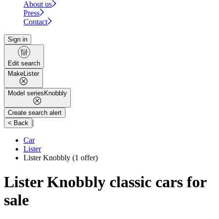
About us
Press
Contact
Sign in
Edit search
Make
Lister
Model series
Knobbly
Create search alert
|
< Back
Car
Lister
Lister Knobbly
(1 offer)
Lister Knobbly classic cars for
sale