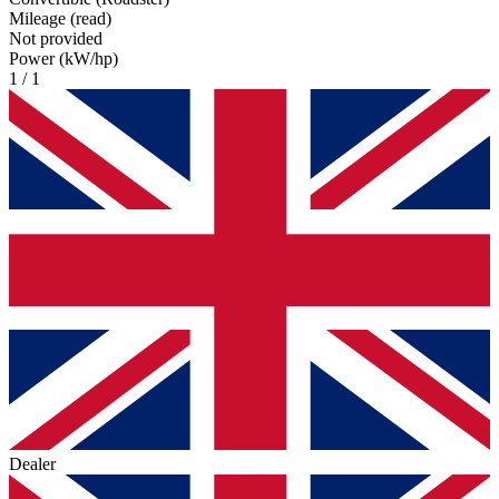
Mileage (read)
Not provided
Power (kW/hp)
1 / 1
Dealer