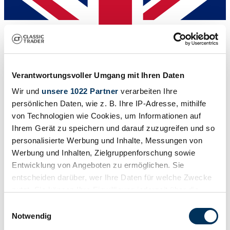
Verantwortungsvoller Umgang mit Ihren Daten
Wir und
unsere 1022 Partner
verarbeiten Ihre
persönlichen Daten, wie z. B. Ihre IP-Adresse, mithilfe
von Technologien wie Cookies, um Informationen auf
Ihrem Gerät zu speichern und darauf zuzugreifen und so
Dealer
personalisierte Werbung und Inhalte, Messungen von
Expired listing
Werbung und Inhalten, Zielgruppenforschung sowie
Entwicklung von Angeboten zu ermöglichen. Sie
entscheiden darüber, wer Ihre Daten für welche Zwecke
nutzt. Sie können Ihre Einwilligung jederzeit über die
Cookie-Erklärung oder durch Klicken auf das Privacy
Einwilligungsauswahl
Trigger Symbol ändern oder widerrufen
Notwendig