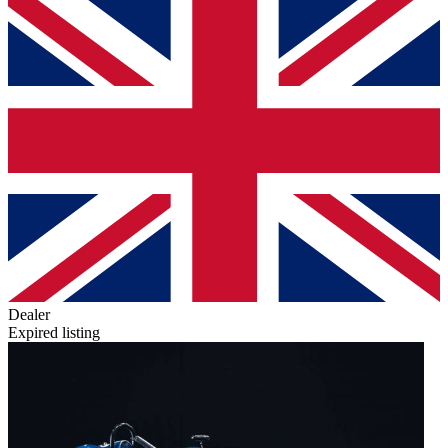
Dealer
Expired listing