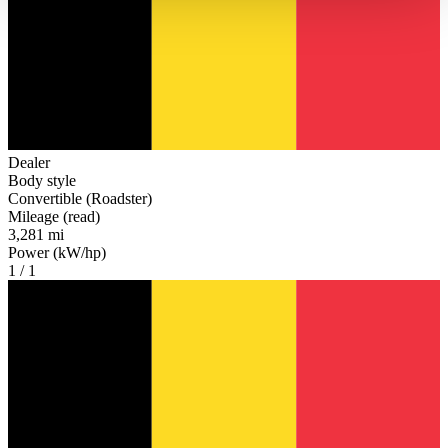
haben oder die sie im Rahmen Ihrer Nutzung der Dienste
gesammelt haben.
Datenschutzerklärung
Dealer
Body style
Convertible (Roadster)
Mileage (read)
3,281 mi
Power (kW/hp)
1 / 1