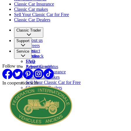
Classic Car Insurance
Classic Car makes
Sell Your Classic Car for Free
Classic Car Dealers
Classic Trader
About us
Support
Careers
Press
Contact
Service
Partner
Feedback
FAQ
Shop
Follow us
Report Content
Advertise with us
Classic Car Insurance
Classic Car makes
Sell Your Classic Car for Free
In cooperation with
Classic Car Dealers