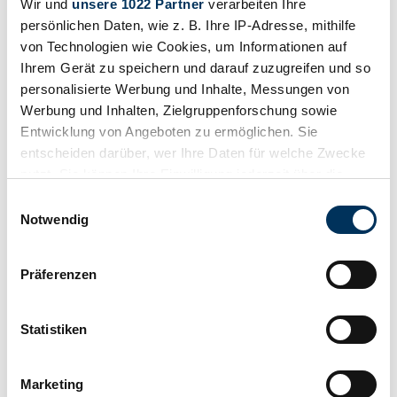
Wir und
unsere 1022 Partner
verarbeiten Ihre
persönlichen Daten, wie z. B. Ihre IP-Adresse, mithilfe
von Technologien wie Cookies, um Informationen auf
Ihrem Gerät zu speichern und darauf zuzugreifen und so
personalisierte Werbung und Inhalte, Messungen von
Werbung und Inhalten, Zielgruppenforschung sowie
Dealer
Entwicklung von Angeboten zu ermöglichen. Sie
entscheiden darüber, wer Ihre Daten für welche Zwecke
nutzt. Sie können Ihre Einwilligung jederzeit über die
Cookie-Erklärung oder durch Klicken auf das Privacy
Einwilligungsauswahl
Trigger Symbol ändern oder widerrufen
Notwendig
Wenn Sie es erlauben, würden wir auch gerne:
Präferenzen
Informationen über Ihre geografische Lage
erfassen, welche bis auf einige Meter genau sein
können
Statistiken
Ihr Gerät durch aktives Scannen nach
bestimmten Merkmalen (Fingerprinting) identifizieren
Marketing
Erfahren Sie mehr darüber, wie Ihre persönlichen Daten