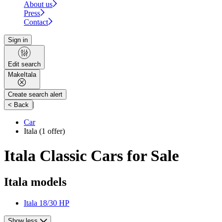
About us
Press
Contact
Sign in
Edit search
Make
Itala
Create search alert
|
< Back
Car
Itala
(1 offer)
Itala Classic Cars for Sale
Itala models
Itala 18/30 HP
Show less