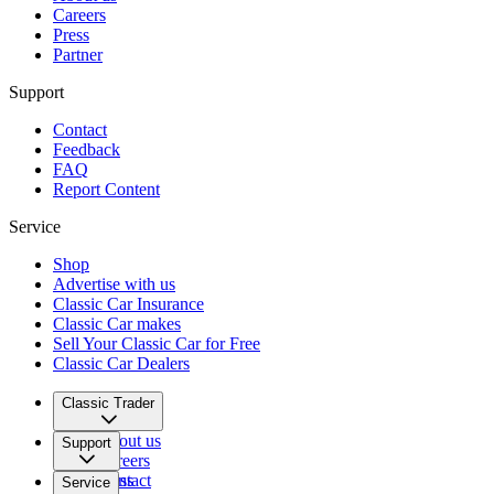
Careers
Press
Partner
Support
Contact
Feedback
FAQ
Report Content
Service
Shop
Advertise with us
Classic Car Insurance
Classic Car makes
Sell Your Classic Car for Free
Classic Car Dealers
Classic Trader
About us
Support
Careers
Press
Contact
Service