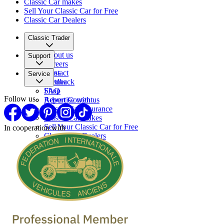
Classic Car makes
Sell Your Classic Car for Free
Classic Car Dealers
Classic Trader
About us
Support
Careers
Press
Contact
Service
Partner
Feedback
FAQ
Shop
Follow us
Report Content
Advertise with us
Classic Car Insurance
Classic Car makes
Sell Your Classic Car for Free
In cooperation with
Classic Car Dealers