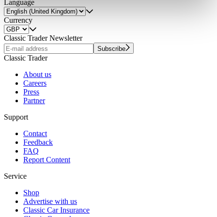
Language
weiteren Daten zusammen, die Sie ihnen bereitgestellt
Currency
haben oder die sie im Rahmen Ihrer Nutzung der Dienste
gesammelt haben.
Datenschutzerklärung
Classic Trader Newsletter
Subscribe
Classic Trader
About us
Careers
Press
Partner
Support
Contact
Feedback
FAQ
Report Content
Service
Shop
Advertise with us
Classic Car Insurance