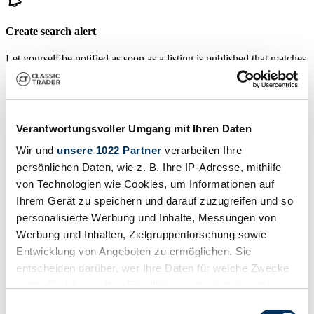
Create search alert
Let yourself be notified as soon as a listing is published that matches
your search filters.
Create search alert
Verantwortungsvoller Umgang mit Ihren Daten
Create listing
Wir und
unsere 1022 Partner
verarbeiten Ihre
persönlichen Daten, wie z. B. Ihre IP-Adresse, mithilfe
Do you have a Falcon that you want to sell? Then create a listing
von Technologien wie Cookies, um Informationen auf
now.
Ihrem Gerät zu speichern und darauf zuzugreifen und so
Create listing
personalisierte Werbung und Inhalte, Messungen von
Auctions ending soon
Werbung und Inhalten, Zielgruppenforschung sowie
Entwicklung von Angeboten zu ermöglichen. Sie
View all auctions
entscheiden darüber, wer Ihre Daten für welche Zwecke
Auction
A
nutzt. Sie können Ihre Einwilligung jederzeit über die
Cookie-Erklärung oder durch Klicken auf das Privacy
Einwilligungsauswahl
Loading…