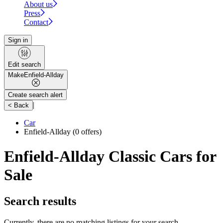
About us
Press
Contact
Sign in
Edit search
Make
Enfield-Allday
Create search alert
|
< Back
Car
Enfield-Allday
(0 offers)
Enfield-Allday Classic Cars for
Sale
Search results
Currently, there are no matching listings for your search.