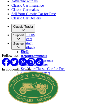
Advertise with us
Classic Car Insurance
Classic Car makes
Sell Your Classic Car for Free
Classic Car Dealers
Classic Trader
About us
Support
Careers
Press
Contact
Service
Partner
Feedback
FAQ
Shop
Follow us
Report Content
Advertise with us
Classic Car Insurance
Classic Car makes
Sell Your Classic Car for Free
In cooperation with
Classic Car Dealers