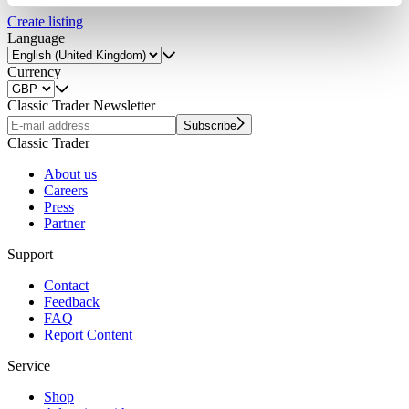
Partner führen diese Informationen möglicherweise mit
Create listing
weiteren Daten zusammen, die Sie ihnen bereitgestellt
Language
haben oder die sie im Rahmen Ihrer Nutzung der Dienste
Currency
gesammelt haben.
Datenschutzerklärung
Classic Trader Newsletter
Subscribe
Classic Trader
About us
Careers
Press
Partner
Support
Contact
Feedback
FAQ
Report Content
Service
Shop