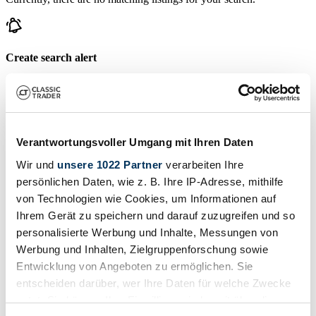
Create search alert
Let yourself be notified as soon as a listing is published that matches
your search filters.
Create search alert
Verantwortungsvoller Umgang mit Ihren Daten
Wir und
unsere 1022 Partner
verarbeiten Ihre
Create listing
persönlichen Daten, wie z. B. Ihre IP-Adresse, mithilfe
von Technologien wie Cookies, um Informationen auf
Do you have a Enfield-Allday that you want to sell? Then create a
listing now.
Ihrem Gerät zu speichern und darauf zuzugreifen und so
personalisierte Werbung und Inhalte, Messungen von
Create listing
Werbung und Inhalten, Zielgruppenforschung sowie
Auctions ending soon
Entwicklung von Angeboten zu ermöglichen. Sie
entscheiden darüber, wer Ihre Daten für welche Zwecke
View all auctions
nutzt. Sie können Ihre Einwilligung jederzeit über die
Auction
A