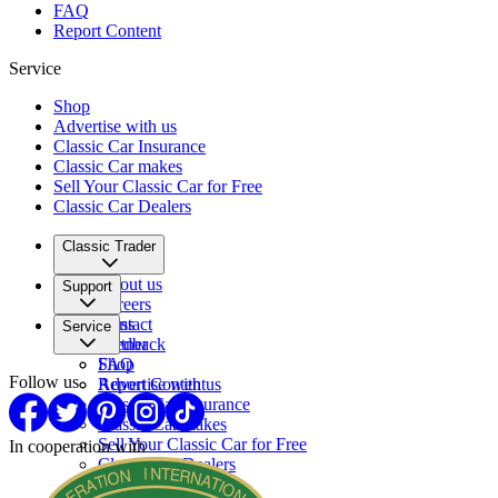
FAQ
Report Content
Service
Shop
Advertise with us
Classic Car Insurance
Classic Car makes
Sell Your Classic Car for Free
Classic Car Dealers
Classic Trader
About us
Support
Careers
Press
Contact
Service
Partner
Feedback
FAQ
Shop
Follow us
Report Content
Advertise with us
Classic Car Insurance
Classic Car makes
Sell Your Classic Car for Free
In cooperation with
Classic Car Dealers