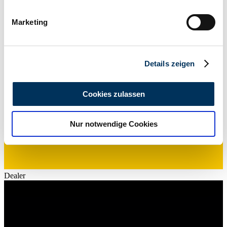
6 / 8
Ihr Gerät durch aktives Scannen nach
bestimmten Merkmalen (Fingerprinting) identifizieren
Marketing
Erfahren Sie mehr darüber, wie Ihre persönlichen Daten
verarbeitet werden, und legen Sie Ihre Präferenzen im
Abschnitt Einzelheiten
fest.
Details zeigen
Wir verwenden Cookies, um Inhalte und Anzeigen zu
personalisieren, Funktionen für soziale Medien anbieten
Cookies zulassen
zu können und die Zugriffe auf unsere Website zu
analysieren. Außerdem geben wir Informationen zu Ihrer
Nur notwendige Cookies
Verwendung unserer Website an unsere Partner für
soziale Medien, Werbung und Analysen weiter. Unsere
Partner führen diese Informationen möglicherweise mit
weiteren Daten zusammen, die Sie ihnen bereitgestellt
haben oder die sie im Rahmen Ihrer Nutzung der Dienste
Dealer
gesammelt haben.
Datenschutzerklärung