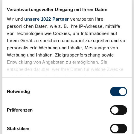
Verantwortungsvoller Umgang mit Ihren Daten
Wir und
unsere 1022 Partner
verarbeiten Ihre
persönlichen Daten, wie z. B. Ihre IP-Adresse, mithilfe
von Technologien wie Cookies, um Informationen auf
Ihrem Gerät zu speichern und darauf zuzugreifen und so
personalisierte Werbung und Inhalte, Messungen von
Werbung und Inhalten, Zielgruppenforschung sowie
Entwicklung von Angeboten zu ermöglichen. Sie
entscheiden darüber, wer Ihre Daten für welche Zwecke
nutzt. Sie können Ihre Einwilligung jederzeit über die
Cookie-Erklärung oder durch Klicken auf das Privacy
Einwilligungsauswahl
Trigger Symbol ändern oder widerrufen
Notwendig
Dealer
Wenn Sie es erlauben, würden wir auch gerne:
Body style
Präferenzen
Convertible (Tourer)
Informationen über Ihre geografische Lage
Mileage (read)
erfassen, welche bis auf einige Meter genau sein
Not provided
können
Statistiken
Power (kW/hp)