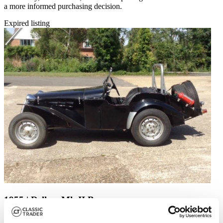
a more informed purchasing decision.
Expired listing
1955 | Dellow Mk II B
Dellow MkIIb Supoercharged Trials Car