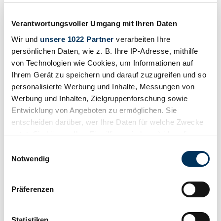
£22,750
9 years ago
Verantwortungsvoller Umgang mit Ihren Daten
Wir und
unsere 1022 Partner
verarbeiten Ihre
persönlichen Daten, wie z. B. Ihre IP-Adresse, mithilfe
von Technologien wie Cookies, um Informationen auf
Ihrem Gerät zu speichern und darauf zuzugreifen und so
personalisierte Werbung und Inhalte, Messungen von
Werbung und Inhalten, Zielgruppenforschung sowie
Entwicklung von Angeboten zu ermöglichen. Sie
entscheiden darüber, wer Ihre Daten für welche Zwecke
nutzt. Sie können Ihre Einwilligung jederzeit über die
Cookie-Erklärung oder durch Klicken auf das Privacy
Einwilligungsauswahl
Trigger Symbol ändern oder widerrufen
Notwendig
Wenn Sie es erlauben, würden wir auch gerne:
Dealer
Präferenzen
Body style
Informationen über Ihre geografische Lage
Convertible (Roadster)
erfassen, welche bis auf einige Meter genau sein
Mileage (read)
können
Not provided
Statistiken