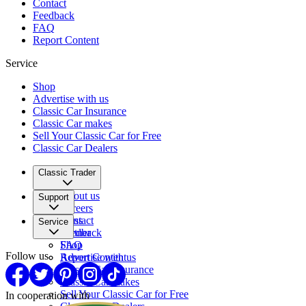
Contact
Feedback
FAQ
Report Content
Service
Shop
Advertise with us
Classic Car Insurance
Classic Car makes
Sell Your Classic Car for Free
Classic Car Dealers
Classic Trader
About us
Support
Careers
Press
Contact
Service
Partner
Feedback
FAQ
Shop
Follow us
Report Content
Advertise with us
Classic Car Insurance
Classic Car makes
Sell Your Classic Car for Free
In cooperation with