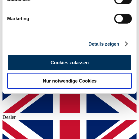
Power (kW/hp)
Ihr Gerät durch aktives Scannen nach
44 / 60
bestimmten Merkmalen (Fingerprinting) identifizieren
Marketing
Erfahren Sie mehr darüber, wie Ihre persönlichen Daten
verarbeitet werden, und legen Sie Ihre Präferenzen im
Abschnitt Einzelheiten
fest.
Details zeigen
Wir verwenden Cookies, um Inhalte und Anzeigen zu
personalisieren, Funktionen für soziale Medien anbieten
Cookies zulassen
zu können und die Zugriffe auf unsere Website zu
analysieren. Außerdem geben wir Informationen zu Ihrer
Nur notwendige Cookies
Verwendung unserer Website an unsere Partner für
soziale Medien, Werbung und Analysen weiter. Unsere
Partner führen diese Informationen möglicherweise mit
weiteren Daten zusammen, die Sie ihnen bereitgestellt
haben oder die sie im Rahmen Ihrer Nutzung der Dienste
Dealer
gesammelt haben.
Datenschutzerklärung