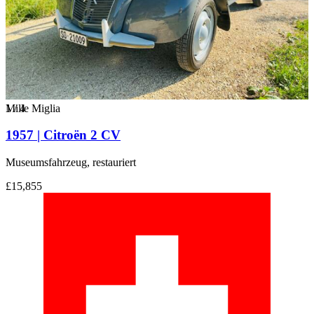
1
Mille Miglia
/
4
1957 | Citroën 2 CV
Museumsfahrzeug, restauriert
£15,855