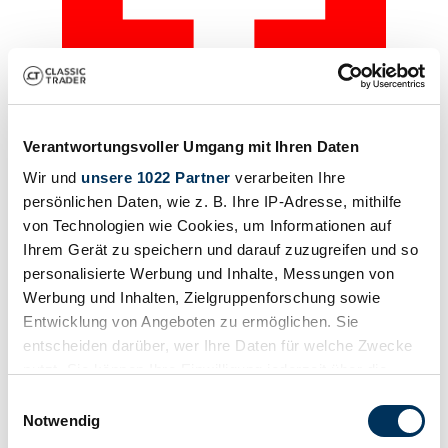
Verantwortungsvoller Umgang mit Ihren Daten
Private seller
Wir und
unsere 1022 Partner
verarbeiten Ihre
Body style
persönlichen Daten, wie z. B. Ihre IP-Adresse, mithilfe
Saloon (4-doors)
von Technologien wie Cookies, um Informationen auf
Mileage (read)
80,000 km
Ihrem Gerät zu speichern und darauf zuzugreifen und so
Power (kW/hp)
personalisierte Werbung und Inhalte, Messungen von
9 / 12
Werbung und Inhalten, Zielgruppenforschung sowie
Entwicklung von Angeboten zu ermöglichen. Sie
entscheiden darüber, wer Ihre Daten für welche Zwecke
nutzt. Sie können Ihre Einwilligung jederzeit über die
Cookie-Erklärung oder durch Klicken auf das Privacy
Einwilligungsauswahl
Trigger Symbol ändern oder widerrufen
Notwendig