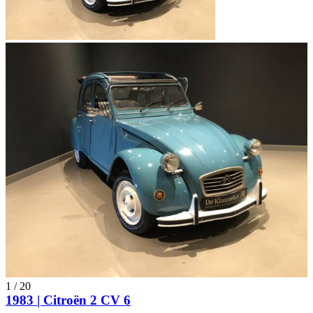
1
/
20
1983 | Citroën 2 CV 6