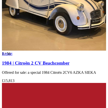
1
Report
/
56
1984 | Citroën 2 CV Beachcomber
Offered for sale: a special 1984 Citroën 2CV6 AZKA SIEKA
£15,813