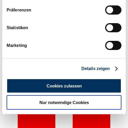
Wenn Sie es erlauben, würden wir auch gerne:
Präferenzen
Informationen über Ihre geografische Lage
erfassen, welche bis auf einige Meter genau sein
können
Statistiken
Ihr Gerät durch aktives Scannen nach
bestimmten Merkmalen (Fingerprinting) identifizieren
Marketing
Erfahren Sie mehr darüber, wie Ihre persönlichen Daten
Private seller
verarbeitet werden, und legen Sie Ihre Präferenzen im
Abschnitt Einzelheiten
fest.
Details zeigen
Wir verwenden Cookies, um Inhalte und Anzeigen zu
personalisieren, Funktionen für soziale Medien anbieten
Cookies zulassen
zu können und die Zugriffe auf unsere Website zu
analysieren. Außerdem geben wir Informationen zu Ihrer
Nur notwendige Cookies
Verwendung unserer Website an unsere Partner für
soziale Medien, Werbung und Analysen weiter. Unsere
Partner führen diese Informationen möglicherweise mit
weiteren Daten zusammen, die Sie ihnen bereitgestellt