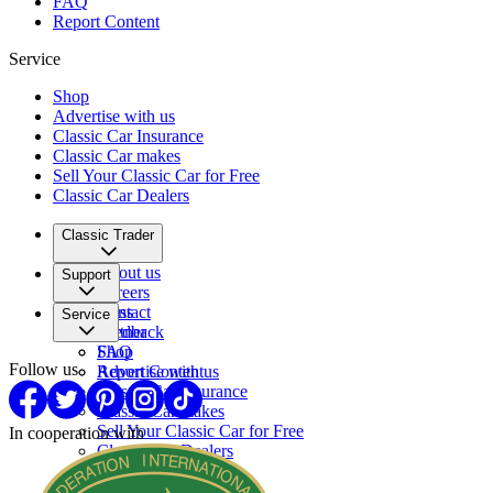
FAQ
Report Content
Service
Shop
Advertise with us
Classic Car Insurance
Classic Car makes
Sell Your Classic Car for Free
Classic Car Dealers
Classic Trader
About us
Support
Careers
Press
Contact
Service
Partner
Feedback
FAQ
Shop
Follow us
Report Content
Advertise with us
Classic Car Insurance
Classic Car makes
Sell Your Classic Car for Free
In cooperation with
Classic Car Dealers