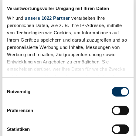
Verantwortungsvoller Umgang mit Ihren Daten
Wir und
unsere 1022 Partner
verarbeiten Ihre
persönlichen Daten, wie z. B. Ihre IP-Adresse, mithilfe
von Technologien wie Cookies, um Informationen auf
Ihrem Gerät zu speichern und darauf zuzugreifen und so
personalisierte Werbung und Inhalte, Messungen von
Watch
Werbung und Inhalten, Zielgruppenforschung sowie
Entwicklung von Angeboten zu ermöglichen. Sie
entscheiden darüber, wer Ihre Daten für welche Zwecke
nutzt. Sie können Ihre Einwilligung jederzeit über die
Cookie-Erklärung oder durch Klicken auf das Privacy
Einwilligungsauswahl
Trigger Symbol ändern oder widerrufen
Notwendig
Wenn Sie es erlauben, würden wir auch gerne:
Präferenzen
Informationen über Ihre geografische Lage
erfassen, welche bis auf einige Meter genau sein
können
Statistiken
Ihr Gerät durch aktives Scannen nach