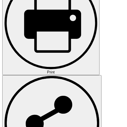
Print