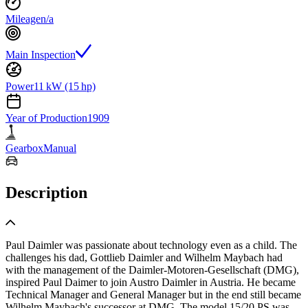
Mileage
n/a
Main Inspection
Power
11 kW (15 hp)
Year of Production
1909
Gearbox
Manual
Description
Paul Daimler was passionate about technology even as a child. The
challenges his dad, Gottlieb Daimler and Wilhelm Maybach had
with the management of the Daimler-Motoren-Gesellschaft (DMG),
inspired Paul Daimer to join Austro Daimler in Austria. He became
Technical Manager and General Manager but in the end still became
Wilhelm Maybach's successor at DMG. The model 15/20 PS was