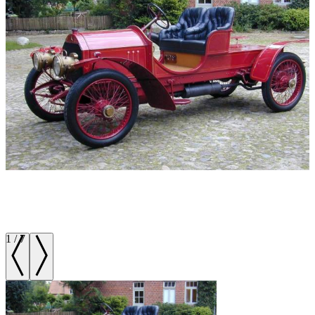
1
/
7