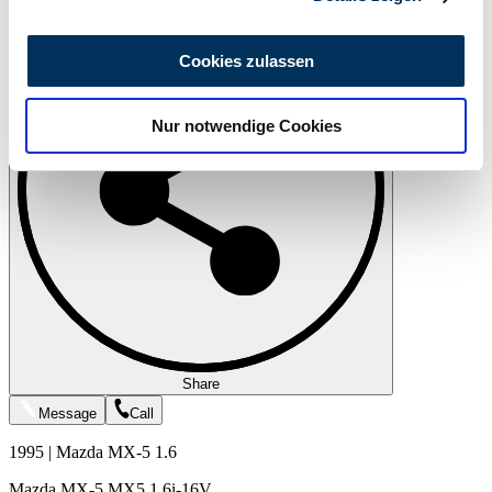
Wir verwenden Cookies, um Inhalte und Anzeigen zu
personalisieren, Funktionen für soziale Medien anbieten
Cookies zulassen
zu können und die Zugriffe auf unsere Website zu
analysieren. Außerdem geben wir Informationen zu Ihrer
Nur notwendige Cookies
Verwendung unserer Website an unsere Partner für
soziale Medien, Werbung und Analysen weiter. Unsere
Partner führen diese Informationen möglicherweise mit
weiteren Daten zusammen, die Sie ihnen bereitgestellt
haben oder die sie im Rahmen Ihrer Nutzung der Dienste
gesammelt haben.
Datenschutzerklärung
Share
Message
Call
1995 | Mazda MX-5 1.6
Mazda MX-5 MX5 1.6i-16V