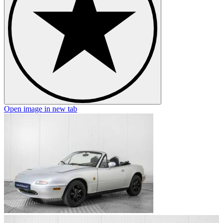
Open image in new tab
O