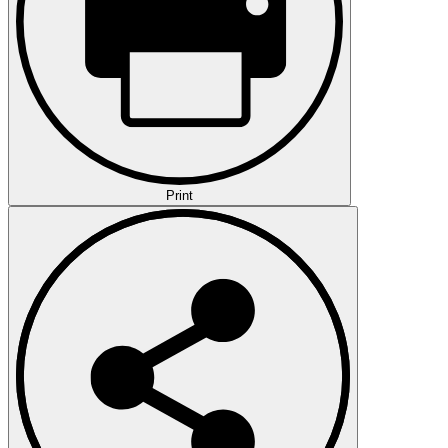
Print