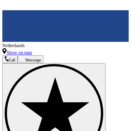
Netherlands
Show on map
Call
Message