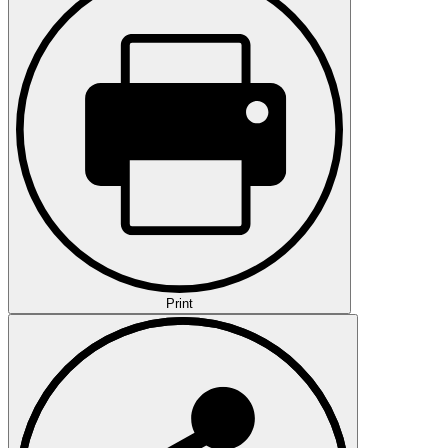
Print