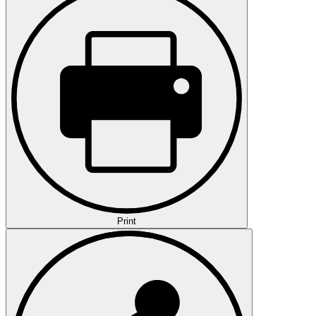
Print