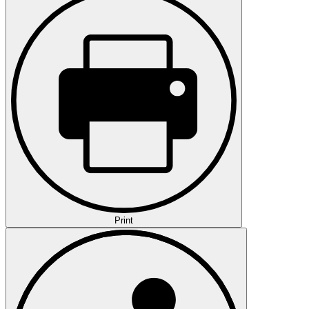
Print