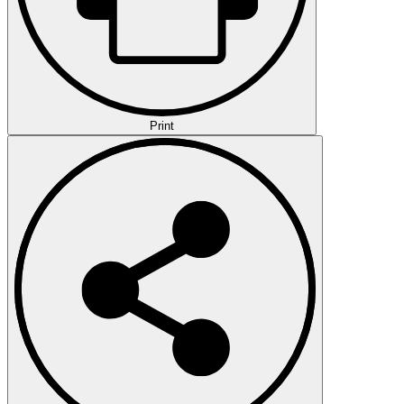
Print