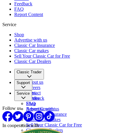
Feedback
FAQ
Report Content
Service
Shop
Advertise with us
Classic Car Insurance
Classic Car makes
Sell Your Classic Car for Free
Classic Car Dealers
Classic Trader
About us
Support
Careers
Press
Contact
Service
Partner
Feedback
FAQ
Shop
Follow us
Report Content
Advertise with us
Classic Car Insurance
Classic Car makes
Sell Your Classic Car for Free
In cooperation with
Classic Car Dealers