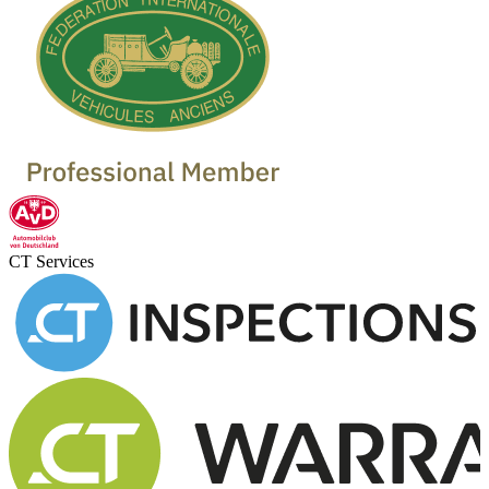
CT Services