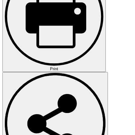
Print