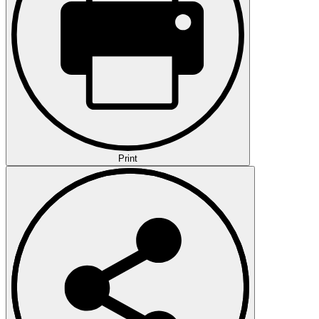
Print