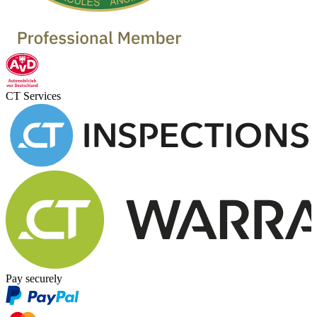
CT Services
Pay securely