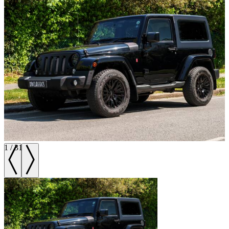
1
/
31