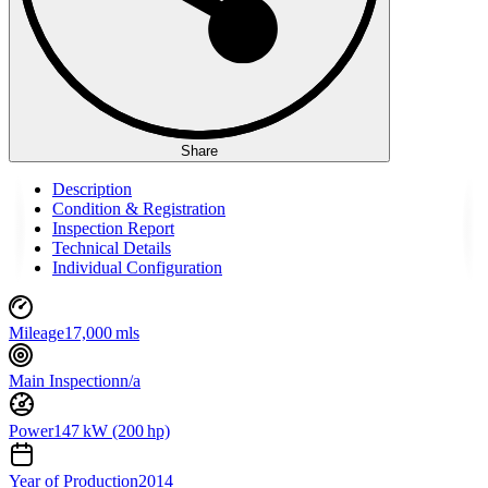
Share
Description
Condition & Registration
Inspection Report
Technical Details
Individual Configuration
Mileage
17,000 mls
Main Inspection
n/a
Power
147 kW (200 hp)
Year of Production
2014