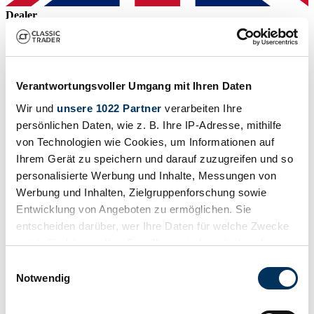
Dealer
Verantwortungsvoller Umgang mit Ihren Daten
Wir und
unsere 1022 Partner
verarbeiten Ihre
persönlichen Daten, wie z. B. Ihre IP-Adresse, mithilfe
von Technologien wie Cookies, um Informationen auf
Ihrem Gerät zu speichern und darauf zuzugreifen und so
personalisierte Werbung und Inhalte, Messungen von
Werbung und Inhalten, Zielgruppenforschung sowie
Entwicklung von Angeboten zu ermöglichen. Sie
entscheiden darüber, wer Ihre Daten für welche Zwecke
nutzt. Sie können Ihre Einwilligung jederzeit über die
Cookie-Erklärung oder durch Klicken auf das Privacy
Einwilligungsauswahl
Watch
Trigger Symbol ändern oder widerrufen
Notwendig
Wenn Sie es erlauben, würden wir auch gerne: