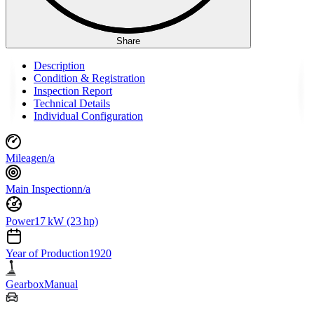
Share
Description
Condition & Registration
Inspection Report
Technical Details
Individual Configuration
Mileage
n/a
Main Inspection
n/a
Power
17 kW (23 hp)
Year of Production
1920
Gearbox
Manual