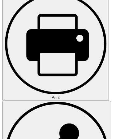
Print