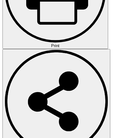
Print