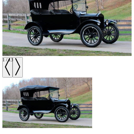
1
/
13