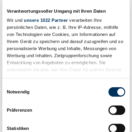
Verantwortungsvoller Umgang mit Ihren Daten
Wir und
unsere 1022 Partner
verarbeiten Ihre
persönlichen Daten, wie z. B. Ihre IP-Adresse, mithilfe
von Technologien wie Cookies, um Informationen auf
Ihrem Gerät zu speichern und darauf zuzugreifen und so
personalisierte Werbung und Inhalte, Messungen von
Werbung und Inhalten, Zielgruppenforschung sowie
Entwicklung von Angeboten zu ermöglichen. Sie
entscheiden darüber, wer Ihre Daten für welche Zwecke
nutzt. Sie können Ihre Einwilligung jederzeit über die
Cookie-Erklärung oder durch Klicken auf das Privacy
Einwilligungsauswahl
Trigger Symbol ändern oder widerrufen
Notwendig
Watch
Wenn Sie es erlauben, würden wir auch gerne:
Präferenzen
Informationen über Ihre geografische Lage
erfassen, welche bis auf einige Meter genau sein
können
Statistiken