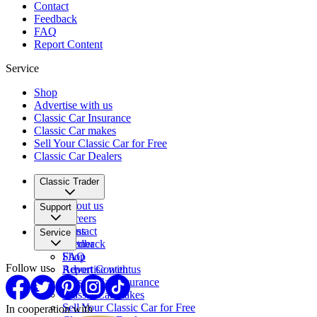
Contact
Feedback
FAQ
Report Content
Service
Shop
Advertise with us
Classic Car Insurance
Classic Car makes
Sell Your Classic Car for Free
Classic Car Dealers
Classic Trader
About us
Support
Careers
Press
Contact
Service
Partner
Feedback
FAQ
Shop
Follow us
Report Content
Advertise with us
Classic Car Insurance
Classic Car makes
Sell Your Classic Car for Free
In cooperation with