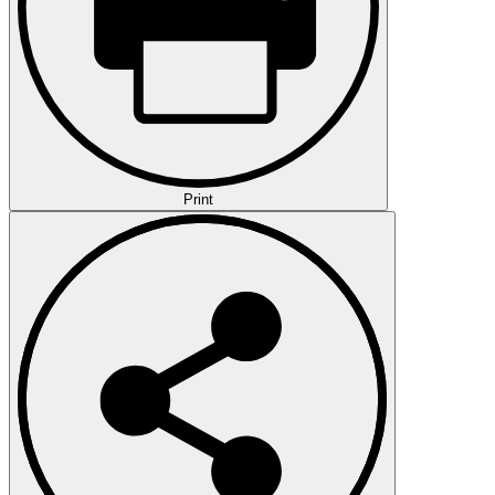
Print