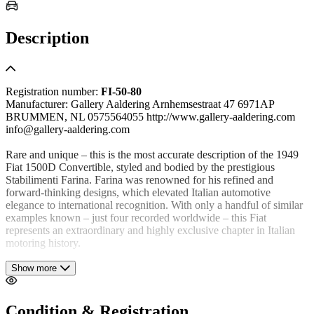
Description
Registration number:
FI-50-80
Manufacturer: Gallery Aaldering Arnhemsestraat 47 6971AP
BRUMMEN, NL 0575564055 http://www.gallery-aaldering.com
info@gallery-aaldering.com
Rare and unique – this is the most accurate description of the 1949
Fiat 1500D Convertible, styled and bodied by the prestigious
Stabilimenti Farina. Farina was renowned for his refined and
forward-thinking designs, which elevated Italian automotive
elegance to international recognition. With only a handful of similar
examples known – just four recorded worldwide – this Fiat
represents an extraordinary and highly exclusive chapter in Italian
motoring history.
Discovered in a barn in 1993, the car had remained hidden for
Show more
decades before being brought back to life. It was subsequently fully
restored and rebuilt, with close attention paid to preserving its
original lines, proportions, and fine detailing. The elegant bodywork
Condition & Registration