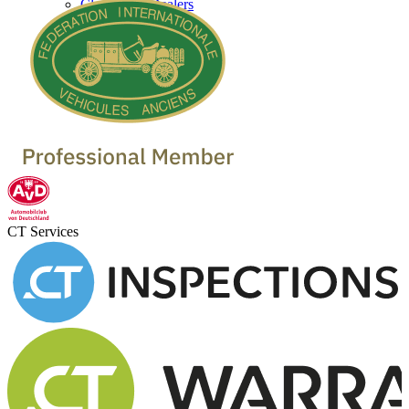
Classic Car Dealers
CT Services