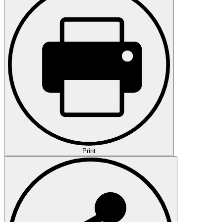
Print