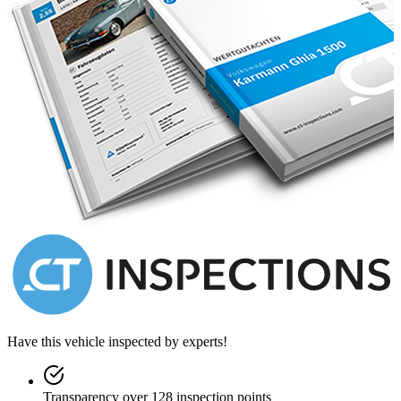
Benelux customers. Gallery Aaldering, Arnhemsestraat 47, 6971 AP
Brummen, The Netherlands. Tel: 0031-575-564055. Quality,
experience and transparency is what sets us apart. We look forward
to welcoming you in our showroom
Have this vehicle inspected by experts!
Transparency over 128 inspection points