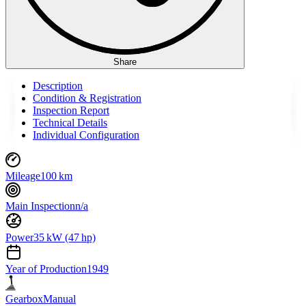
Share
Description
Condition & Registration
Inspection Report
Technical Details
Individual Configuration
Mileage
100 km
Main Inspection
n/a
Power
35 kW (47 hp)
Year of Production
1949
Gearbox
Manual