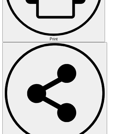
Print