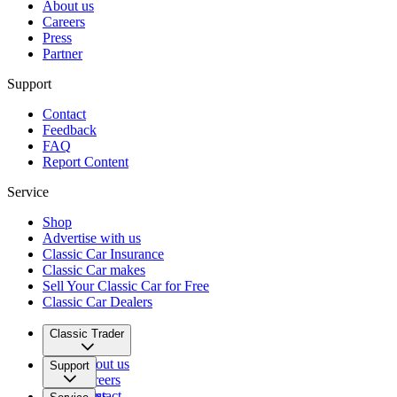
About us
Careers
Press
Partner
Support
Contact
Feedback
FAQ
Report Content
Service
Shop
Advertise with us
Classic Car Insurance
Classic Car makes
Sell Your Classic Car for Free
Classic Car Dealers
Classic Trader
About us
Support
Careers
Press
Contact