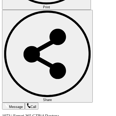
Print
Share
Message
Call
1973 | Ferrari 365 GTB/4 Daytona