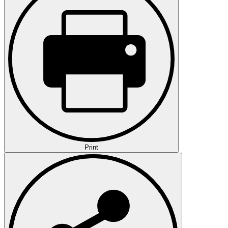
Print