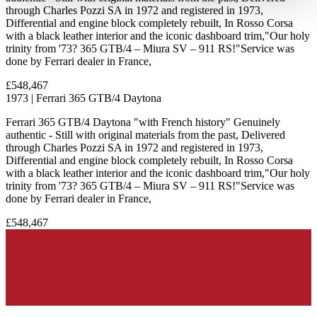
haben oder die sie im Rahmen Ihrer Nutzung der Dienste
through Charles Pozzi SA in 1972 and registered in 1973,
Differential and engine block completely rebuilt, In Rosso Corsa
gesammelt haben.
Datenschutzerklärung
with a black leather interior and the iconic dashboard trim,"Our holy
trinity from '73? 365 GTB/4 – Miura SV – 911 RS!"Service was
done by Ferrari dealer in France,
£548,467
1973 | Ferrari 365 GTB/4 Daytona
Ferrari 365 GTB/4 Daytona "with French history" Genuinely
authentic - Still with original materials from the past, Delivered
through Charles Pozzi SA in 1972 and registered in 1973,
Differential and engine block completely rebuilt, In Rosso Corsa
with a black leather interior and the iconic dashboard trim,"Our holy
trinity from '73? 365 GTB/4 – Miura SV – 911 RS!"Service was
done by Ferrari dealer in France,
£548,467