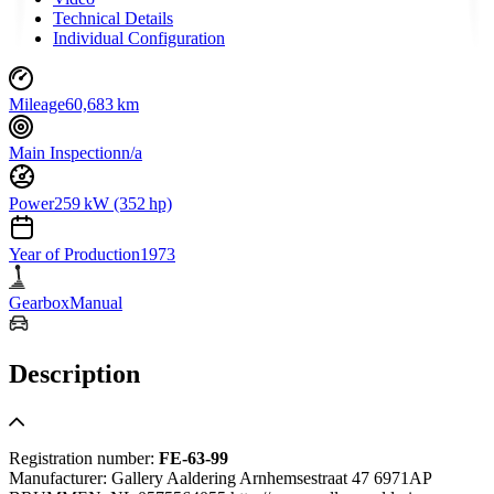
Technical Details
Individual Configuration
Mileage
60,683 km
Main Inspection
n/a
Power
259 kW (352 hp)
Year of Production
1973
Gearbox
Manual
Description
Registration number:
FE-63-99
Manufacturer: Gallery Aaldering Arnhemsestraat 47 6971AP