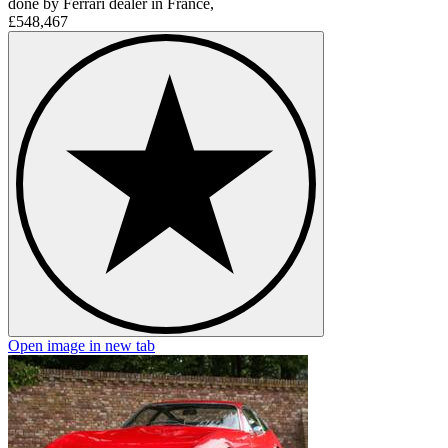
done by Ferrari dealer in France,
£548,467
Open image in new tab
O