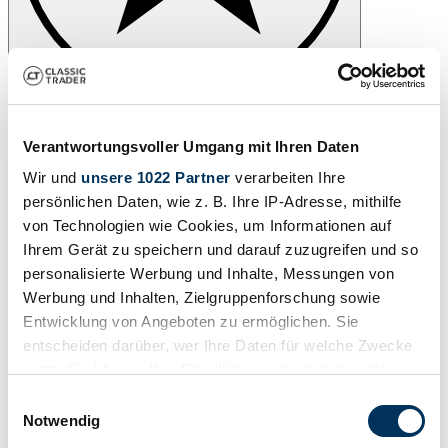
Watch
Verantwortungsvoller Umgang mit Ihren Daten
Wir und
unsere 1022 Partner
verarbeiten Ihre
persönlichen Daten, wie z. B. Ihre IP-Adresse, mithilfe
von Technologien wie Cookies, um Informationen auf
Ihrem Gerät zu speichern und darauf zuzugreifen und so
personalisierte Werbung und Inhalte, Messungen von
Werbung und Inhalten, Zielgruppenforschung sowie
Entwicklung von Angeboten zu ermöglichen. Sie
entscheiden darüber, wer Ihre Daten für welche Zwecke
nutzt. Sie können Ihre Einwilligung jederzeit über die
Cookie-Erklärung oder durch Klicken auf das Privacy
Einwilligungsauswahl
Trigger Symbol ändern oder widerrufen
Notwendig