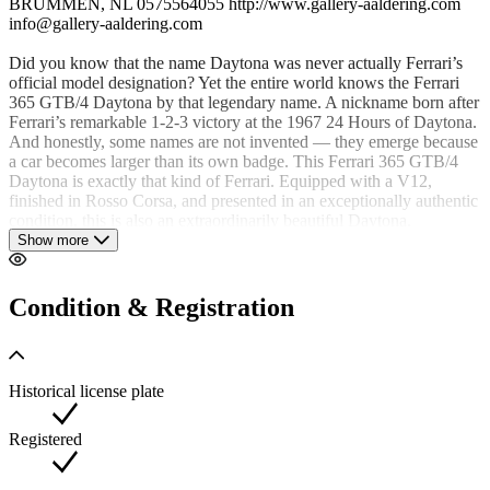
BRUMMEN, NL 0575564055 http://www.gallery-aaldering.com
info@gallery-aaldering.com
Did you know that the name Daytona was never actually Ferrari’s
official model designation? Yet the entire world knows the Ferrari
365 GTB/4 Daytona by that legendary name. A nickname born after
Ferrari’s remarkable 1-2-3 victory at the 1967 24 Hours of Daytona.
And honestly, some names are not invented — they emerge because
a car becomes larger than its own badge. This Ferrari 365 GTB/4
Daytona is exactly that kind of Ferrari. Equipped with a V12,
finished in Rosso Corsa, and presented in an exceptionally authentic
condition, this is also an extraordinarily beautiful Daytona.
Show more
This 365 GTB/4 was delivered through Charles Pozzi SA in 1972
and registered in 1973. That makes this a wonderful European-
delivered example, finished in what may very well be the most
Condition & Registration
iconic Ferrari color of all time: Rosso Corsa. The black leather
interior complements it perfectly. And then there is the dashboard:
the unmistakable finish and layout that make the Daytona instantly
recognizable.
Historical license plate
This is a highly original and authentic Daytona. Both the exterior
and interior present in remarkably well-preserved overall condition.
Registered
The paintwork has a beautiful shine and excellent quality, with
superb panel fit throughout. The correct wheels are in very neat