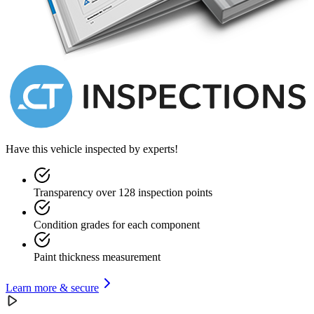
V12 can sound, and everything about this car feels engineered for
fast journeys across European roads. A true gran turismo, but with
the heart of a racing car.
This Ferrari 365 GTB/4 Daytona represents an exceptional
opportunity for the enthusiast seeking authenticity and a correct
history. A Rosso Corsa Daytona with black leather, delivered
through Charles Pozzi SA, mechanically very well cared for, and
still retaining its original character from the past.
You are warmly welcome to visit us in Brummen for a viewing. Do
you live abroad? No problem at all; we sell our cars worldwide and
Have this vehicle inspected by experts!
naturally offer export services as well. Since 1975, we have been a
family-owned company with a deeply rooted passion for exceptional
classic automobiles.
Transparency over 128 inspection points
Condition grades for each component
Paint thickness measurement
Learn more & secure