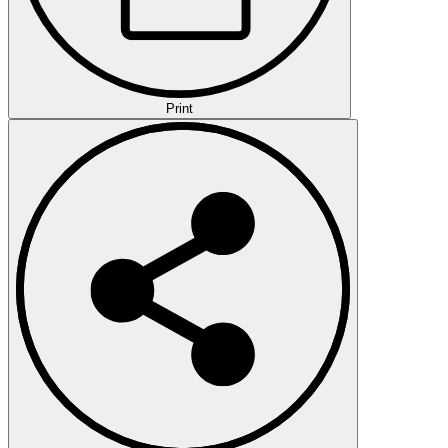
Print