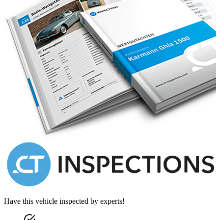
Auch der Motorraum und Unterboden sind in sehr schönem
Originalzustand.
Um Wartezeiten für Beratungs- und Verkaufsgespräche zu
verhindern, bitte um vorherige Terminabsprache unter 02742 - 86
595.
Besichtigen Sie dieses außergewöhnliche Coupe in unserem
Schauraum in St.Pölten und lassen Sie sich bei einer Probefahrt von
den tollen Fahreigenschaften überzeugen.
Gerne übernehmen wir für Sie auch §57 Überprüfung, Service- und
Reparatur-Arbeiten, Restaurationen, Ersatzteilbeschaffung,
Leistungsmessung (Allrad Prüfstand) oder Leistungs-Optimierung
und vieles mehr.
Have this vehicle inspected by experts!