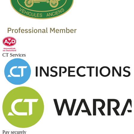
CT Services
Pay securely