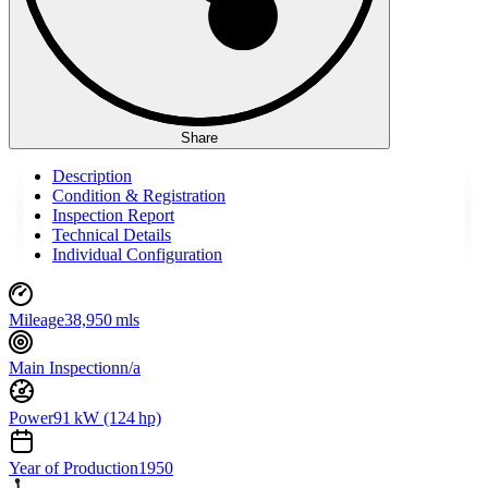
Share
Description
Condition & Registration
Inspection Report
Technical Details
Individual Configuration
Mileage
38,950 mls
Main Inspection
n/a
Power
91 kW (124 hp)
Year of Production
1950