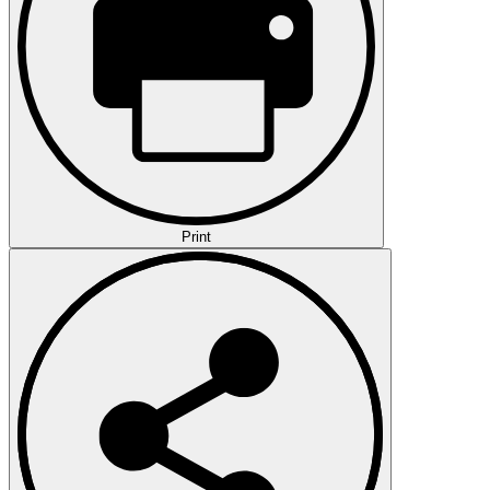
Print