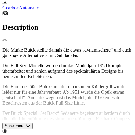
Gearbox
Automatic
Description
Die Marke Buick stellte damals die etwas „dynamischere“ und auch
günstigere Alternative zum Cadillac dar.
Die Full Size Modelle wurden für das Modelljahr 1950 komplett
überarbeitet und zählen aufgrund des spektakulären Designs bis
heute zu den Beliebtesten.
Die Front des 50er Buicks mit dem markanten Kühlergrill wurde
leider nur für eine Jahr verbaut. Ab 1951 wurde die Optik etwas
„entschärft“. Auch deswegen ist das Modelljahr 1950 eines der
Begehrtesten aus der Buick Full Size Linie.
Der Buick Special „Jet Back“ Sedanette begeistert außerdem durch
die tolle Linienführung des stromlinien-förmigen Fastback Coupe´s.
Show more
Auch hier ist die Parallele zu Cadillac erkennbar. Der Name „Jet
Back“ wurde hier absolut treffend gewählt.