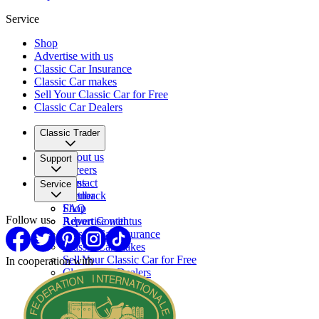
Service
Shop
Advertise with us
Classic Car Insurance
Classic Car makes
Sell Your Classic Car for Free
Classic Car Dealers
Classic Trader
About us
Support
Careers
Press
Contact
Service
Partner
Feedback
FAQ
Shop
Follow us
Report Content
Advertise with us
Classic Car Insurance
Classic Car makes
Sell Your Classic Car for Free
In cooperation with
Classic Car Dealers