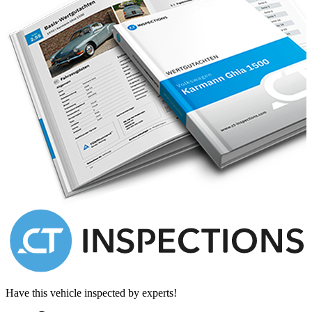
fuel tank, rear suspension upgrade, wraparound windscreen, larger
bumpers, and repositioned headlights.
A number of special bodied cars were also produced by Italian
coachbuilders Carrozzeria Allemano, Bertone, and Vignale who
were commissioned at special request by private clients.
David Brown had purchased the Lagonda company a few years
earlier, primarily to obtain the W.O.Bentley designed, double
overhead camshaft straight six, which he wanted as a replacement
for the aging Claude Hill four cylinder unit.
He knew success in motorsport would benefit sales, and used the
2.6-litre, six-cylinder unit to power the works DB2s which were
campaigned at Le Mans and across Europe throughout the early
1950s.
The DB2/4 engine (VB6J) was initially tuned to 125bhp, propelling
the car to 120mph and 0-60mph in 11.2 seconds. However, in the
summer of 1954, the capacity was increased from 2,580cc to
2,992cc, which raised power to 140bhp at 5,000rpm and reduced
the 0-60mph time to 10 seconds dead.
Have this vehicle inspected by experts!