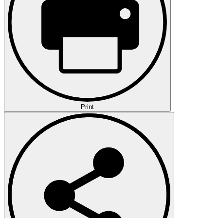
Print