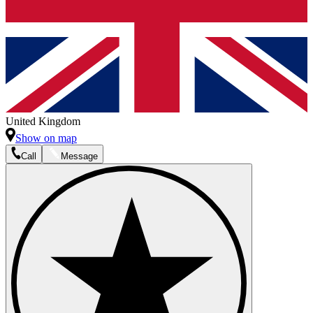
United Kingdom
Show on map
Call
Message