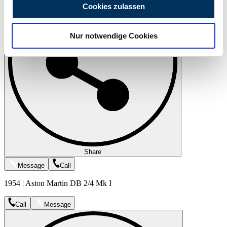
personalisieren, Funktionen für soziale Medien anbieten
Cookies zulassen
zu können und die Zugriffe auf unsere Website zu
analysieren. Außerdem geben wir Informationen zu Ihrer
Nur notwendige Cookies
Verwendung unserer Website an unsere Partner für
soziale Medien, Werbung und Analysen weiter. Unsere
Partner führen diese Informationen möglicherweise mit
weiteren Daten zusammen, die Sie ihnen bereitgestellt
haben oder die sie im Rahmen Ihrer Nutzung der Dienste
gesammelt haben.
Datenschutzerklärung
Share
Message
Call
1954 | Aston Martin DB 2/4 Mk I
Call
Message