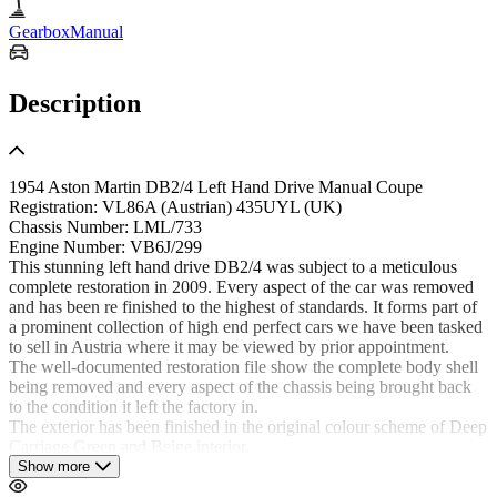
Gearbox
Manual
Description
1954 Aston Martin DB2/4 Left Hand Drive Manual Coupe
Registration: VL86A (Austrian) 435UYL (UK)
Chassis Number: LML/733
Engine Number: VB6J/299
This stunning left hand drive DB2/4 was subject to a meticulous
complete restoration in 2009. Every aspect of the car was removed
and has been re finished to the highest of standards. It forms part of
a prominent collection of high end perfect cars we have been tasked
to sell in Austria where it may be viewed by prior appointment.
The well-documented restoration file show the complete body shell
being removed and every aspect of the chassis being brought back
to the condition it left the factory in.
The exterior has been finished in the original colour scheme of Deep
Carriage Green and Beige interior.
If you do not fall in love with the looks of this DB2/4 then simply
Show more
turn the key and the roar of the beautifully W.O. Bentley designed