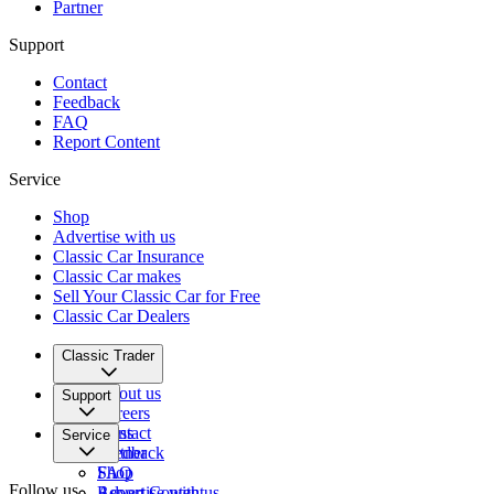
Partner
Support
Contact
Feedback
FAQ
Report Content
Service
Shop
Advertise with us
Classic Car Insurance
Classic Car makes
Sell Your Classic Car for Free
Classic Car Dealers
Classic Trader
About us
Support
Careers
Press
Contact
Service
Partner
Feedback
FAQ
Shop
Follow us
Report Content
Advertise with us