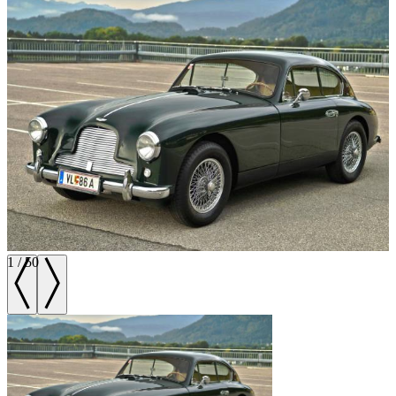
1
/
50