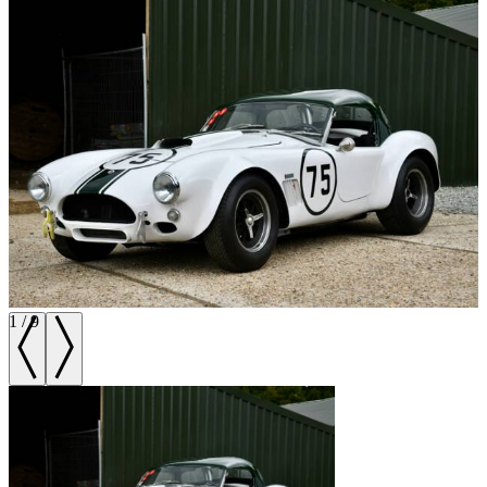
1
/
9