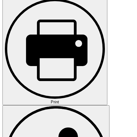
Print