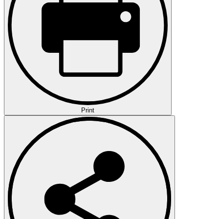
Print