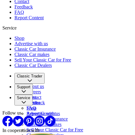
Contact
Feedback
FAQ
Report Content
Service
Shop
Advertise with us
Classic Car Insurance
Classic Car makes
Sell Your Classic Car for Free
Classic Car Dealers
Classic Trader
About us
Support
Careers
Press
Contact
Service
Partner
Feedback
FAQ
Shop
Follow us
Report Content
Advertise with us
Classic Car Insurance
Classic Car makes
Sell Your Classic Car for Free
In cooperation with