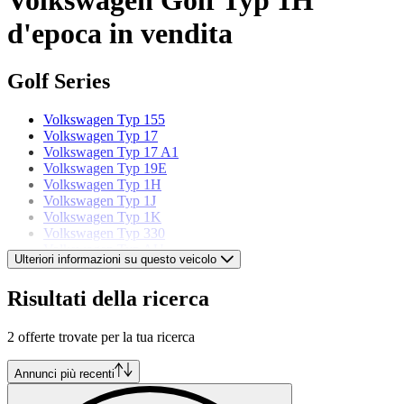
d'epoca in vendita
Golf Series
Volkswagen Typ 155
Volkswagen Typ 17
Volkswagen Typ 17 A1
Volkswagen Typ 19E
Volkswagen Typ 1H
Volkswagen Typ 1J
Volkswagen Typ 1K
Volkswagen Typ 330
Volkswagen Typ AU
Ulteriori informazioni su questo veicolo
Volkswagen Typ CD
Risultati della ricerca
Modelli di Volkswagen
2 offerte trovate per la tua ricerca
Volkswagen 181 Pescaccia
Volkswagen Beetle
Volkswagen Buggy
Annunci più recenti
Volkswagen Corrado