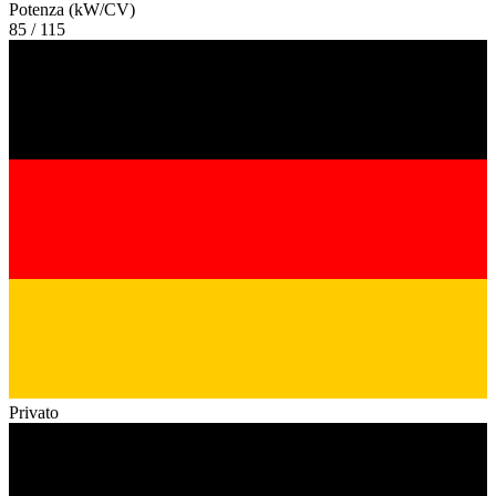
Potenza (kW/CV)
85 / 115
Privato