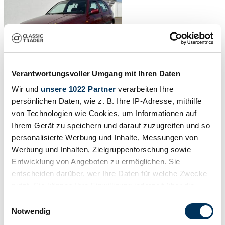
Verantwortungsvoller Umgang mit Ihren Daten
Wir und
unsere 1022 Partner
verarbeiten Ihre
persönlichen Daten, wie z. B. Ihre IP-Adresse, mithilfe
von Technologien wie Cookies, um Informationen auf
1996 | Volkswagen Golf III 1.6
Ihrem Gerät zu speichern und darauf zuzugreifen und so
personalisierte Werbung und Inhalte, Messungen von
Echter Klassiker zu verkaufen! 90er Feeling inklusive
Werbung und Inhalten, Zielgruppenforschung sowie
2995 €
2 mesi fa
Entwicklung von Angeboten zu ermöglichen. Sie
entscheiden darüber, wer Ihre Daten für welche Zwecke
nutzt. Sie können Ihre Einwilligung jederzeit über die
Cookie-Erklärung oder durch Klicken auf das Privacy
Einwilligungsauswahl
Trigger Symbol ändern oder widerrufen
Notwendig