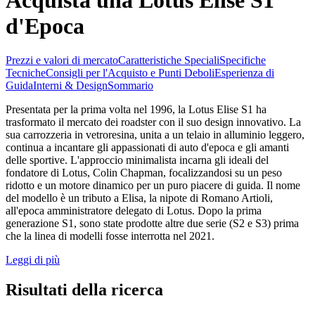
d'Epoca
Prezzi e valori di mercato
Caratteristiche Speciali
Specifiche
Tecniche
Consigli per l'Acquisto e Punti Deboli
Esperienza di
Guida
Interni & Design
Sommario
Presentata per la prima volta nel 1996, la Lotus Elise S1 ha
trasformato il mercato dei roadster con il suo design innovativo. La
sua carrozzeria in vetroresina, unita a un telaio in alluminio leggero,
continua a incantare gli appassionati di auto d'epoca e gli amanti
delle sportive. L'approccio minimalista incarna gli ideali del
fondatore di Lotus, Colin Chapman, focalizzandosi su un peso
ridotto e un motore dinamico per un puro piacere di guida. Il nome
del modello è un tributo a Elisa, la nipote di Romano Artioli,
all'epoca amministratore delegato di Lotus. Dopo la prima
generazione S1, sono state prodotte altre due serie (S2 e S3) prima
che la linea di modelli fosse interrotta nel 2021.
Leggi di più
Risultati della ricerca