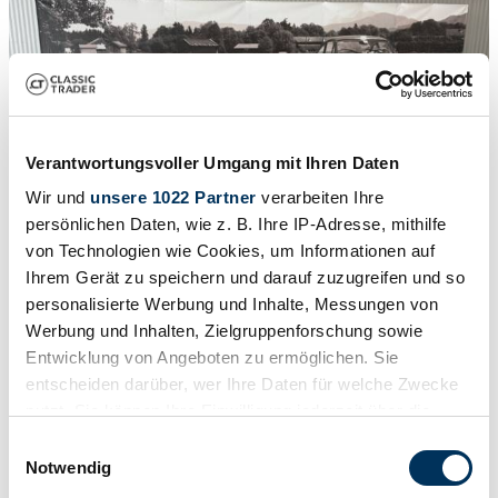
Verantwortungsvoller Umgang mit Ihren Daten
Wir und
unsere 1022 Partner
verarbeiten Ihre
persönlichen Daten, wie z. B. Ihre IP-Adresse, mithilfe
von Technologien wie Cookies, um Informationen auf
Ihrem Gerät zu speichern und darauf zuzugreifen und so
personalisierte Werbung und Inhalte, Messungen von
Werbung und Inhalten, Zielgruppenforschung sowie
1
/
15
Entwicklung von Angeboten zu ermöglichen. Sie
1998 | Lotus Elise 111
entscheiden darüber, wer Ihre Daten für welche Zwecke
nutzt. Sie können Ihre Einwilligung jederzeit über die
Elise S1 Cab. RHD
Cookie-Erklärung oder durch Klicken auf das Privacy
Einwilligungsauswahl
22.900 €
Trigger Symbol ändern oder widerrufen
Notwendig