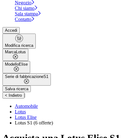
Negozio
Chi siamo
Sala stampa
Contatto
Accedi
Modifica ricerca
Marca
Lotus
Modello
Elise
Serie di fabbricazione
S1
Salva ricerca
|
< Indietro
Automobile
Lotus
Lotus Elise
Lotus S1
(6 offerte)
Acquista una Lotus Elise S1